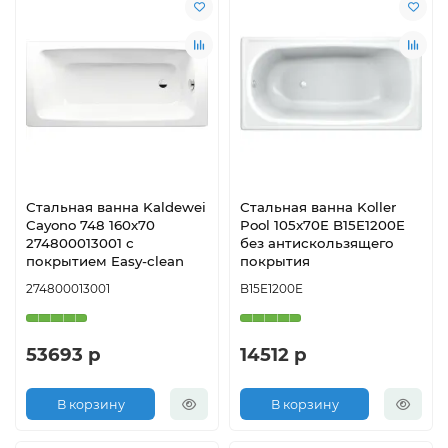
Стальная ванна Kaldewei
Стальная ванна Koller
Cayono 748 160х70
Pool 105x70E B15E1200E
274800013001 с
без антискользящего
покрытием Easy-clean
покрытия
274800013001
B15E1200E
53693 р
14512 р
В корзину
В корзину