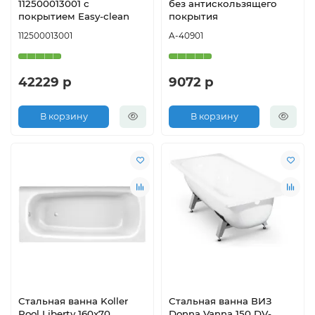
112500013001 с
без антискользящего
покрытием Easy-clean
покрытия
112500013001
A-40901
42229 р
9072 р
В корзину
В корзину
Стальная ванна Koller
Стальная ванна ВИЗ
Pool Liberty 160x70
Donna Vanna 150 DV-