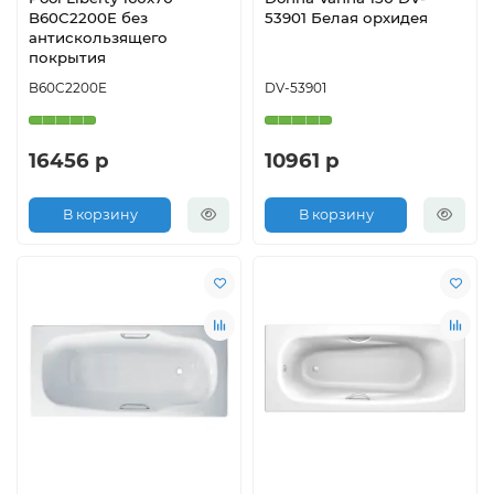
B60C2200E без
53901 Белая орхидея
антискользящего
покрытия
B60C2200E
DV-53901
16456 р
10961 р
В корзину
В корзину