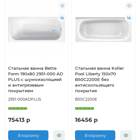
Стальная ванна Bette
Стальная ванна Koller
Form 190x80 2951-000 AD
Pool Liberty 150x70
PLUS с шумоизоляцией
B50C2200E без
и антигрязевым
антискользящего
покрытием
покрытия
2951-000ADPLUS
B50C2200E
75413 р
16456 р
В корзину
В корзину