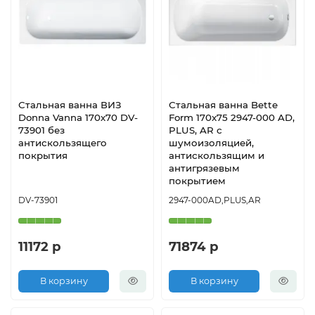
Стальная ванна ВИЗ
Стальная ванна Bette
Donna Vanna 170х70 DV-
Form 170x75 2947-000 AD,
73901 без
PLUS, AR с
антискользящего
шумоизоляцией,
покрытия
антискользящим и
антигрязевым
покрытием
DV-73901
2947-000AD,PLUS,AR
11172 р
71874 р
В корзину
В корзину