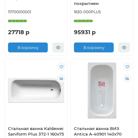
покрытием
111700010001
1630-000PLUS
27718 р
95931 р
В корзину
В корзину
Стальная ванна Kaldewei
Стальная ванна ВИЗ
Saniform Plus 372-1 160x75
Antica A-40901 140х70