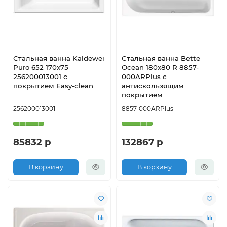
Стальная ванна Kaldewei
Стальная ванна Bette
Puro 652 170x75
Ocean 180х80 R 8857-
256200013001 с
000ARPlus с
покрытием Easy-clean
антискользящим
покрытием
256200013001
8857-000ARPlus
85832 р
132867 р
В корзину
В корзину