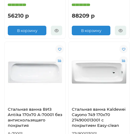
56210 р
88209 р
В корзину
В корзину
Стальная ванна ВИЗ
Стальная ванна Kaldewei
Antika 170x70 A-70001 без
Cayono 749 170x70
антискользящего
274900013001 с
покрытия
покрытием Easy-clean
A-70001
274900013001