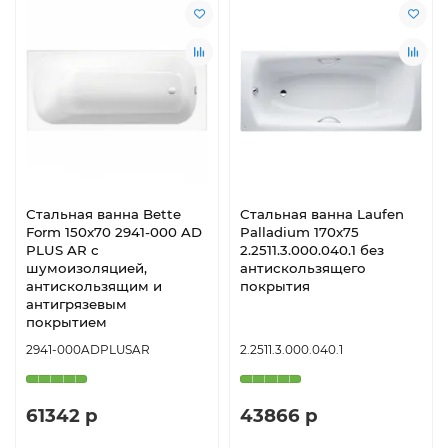
Стальная ванна Bette
Стальная ванна Laufen
Form 150x70 2941-000 AD
Palladium 170x75
PLUS AR с
2.2511.3.000.040.1 без
шумоизоляцией,
антискользящего
антискользящим и
покрытия
антигрязевым
покрытием
2941-000ADPLUSAR
2.2511.3.000.040.1
61342 р
43866 р