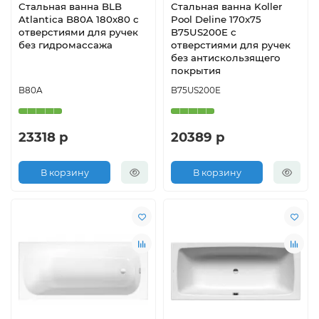
Стальная ванна BLB
Стальная ванна Koller
Atlantica B80A 180х80 с
Pool Deline 170x75
отверстиями для ручек
B75US200E с
без гидромассажа
отверстиями для ручек
без антискользящего
покрытия
B80A
B75US200E
23318 р
20389 р
В корзину
В корзину