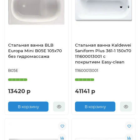
Стальная ванна BLB
Стальная ванна Kaldewei
Europa Mini B05E 105x70
Saniform Plus 361-1 150x70
без гидромассажа
111600013001 с
покрытием Easy-clean
B05E
111600013001
13420 р
41141 р
В корзину
В корзину