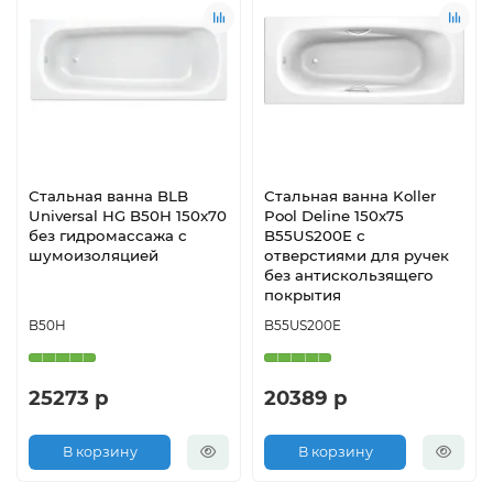
Стальная ванна BLB
Стальная ванна Koller
Universal HG B50H 150x70
Pool Deline 150x75
без гидромассажа с
B55US200E с
шумоизоляцией
отверстиями для ручек
без антискользящего
покрытия
B50H
B55US200E
25273 р
20389 р
В корзину
В корзину