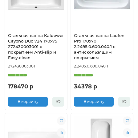
Стальная ванна Kaldewei
Стальная ванна Laufen
Cayono Duo 724 170x75
Pro 170x70
272430003001 с
2.2495.0.600.040.1 с
покрытием Аnti-slip и
антискользящим
Easy-clean
покрытием
272430003001
2.2495.0.600.040.1
178470 р
34378 р
В корзину
В корзину