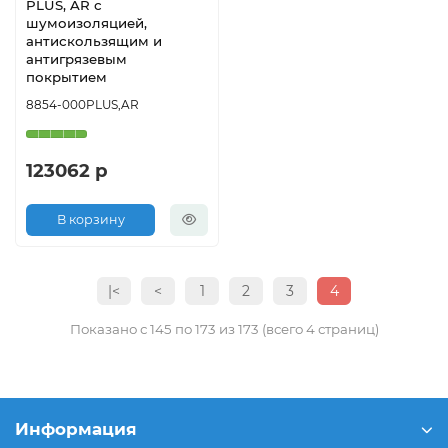
PLUS, AR с
шумоизоляцией,
антискользящим и
антигрязевым
покрытием
8854-000PLUS,AR
123062 р
В корзину
|<
<
1
2
3
4
Показано с 145 по 173 из 173 (всего 4 страниц)
Информация