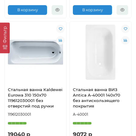
В корзину
В корзину
Фильтр
Стальная ванна Kaldewei
Стальная ванна ВИЗ
Eurowa 310 150x70
Antica А-40001 140х70
119612030001 без
без антискользящего
отверстий под ручки
покрытия
119612030001
А-40001
19040 р
9072 р