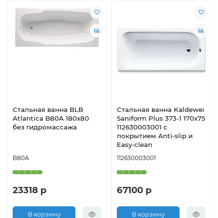
Стальная ванна BLB
Стальная ванна Kaldewei
Atlantica B80A 180x80
Saniform Plus 373-1 170x75
без гидромассажа
112630003001 с
покрытием Аnti-slip и
Easy-clean
B80A
112630003001
23318 р
67100 р
В корзину
В корзину