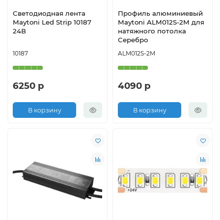
Светодиодная лента
Профиль алюминиевый
Maytoni Led Strip 10187
Maytoni ALM012S-2M для
24В
натяжного потолка
Серебро
10187
ALM012S-2M
6250 р
4090 р
В корзину
В корзину