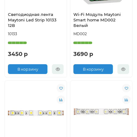
Светодиодная лента
Wi-Fi Модуль Maytoni
Maytoni Led Strip 10133
Smart home MD002
12В
Белый
10133
MD002
3450 р
3690 р
В корзину
В корзину