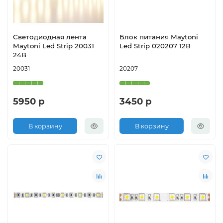
Светодиодная лента
Блок питания Maytoni
Maytoni Led Strip 20031
Led Strip 020207 12В
24В
20031
20207
5950 р
3450 р
В корзину
В корзину