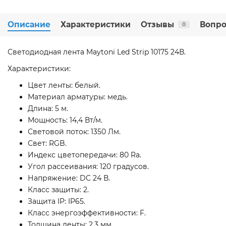
Описание
Характеристики
Отзывы
Вопро
0
Светодиодная лента Maytoni Led Strip 10175 24В.
Характеристики:
Цвет ленты: белый.
Материал арматуры: медь.
Длина: 5 м.
Мощность: 14,4 Вт/м.
Световой поток: 1350 Лм.
Свет: RGB.
Индекс цветопередачи: 80 Ra.
Угол рассеивания: 120 градусов.
Напряжение: DC 24 В.
Класс защиты: 2.
Защита IP: IP65.
Класс энергоэффективности: F.
Толщина ленты: 2,3 мм.