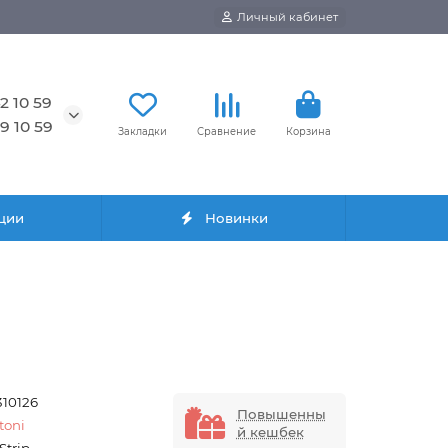
Личный кабинет
2 10 59
9 10 59
Закладки
Сравнение
Корзина
ции
Новинки
310126
Повышенны
toni
й кешбек