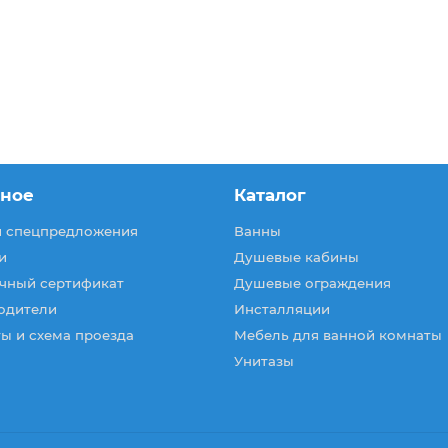
зное
Каталог
и спецпредложения
Ванны
и
Душевые кабины
чный сертификат
Душевые ограждения
одители
Инсталляции
ы и схема проезда
Мебель для ванной комнаты
Унитазы