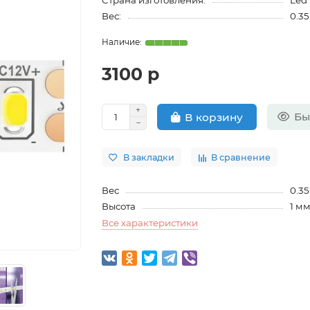
Страна изготовления:
Led 
Вес:
0.35
3100 р
Бы
В корзину
В закладки
В сравнение
Вес
0.35
Высота
1 м
Все характеристики