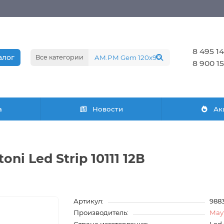
8 495 14
алог
Все категории
8 900 15
а
Новости
Ак
i Led Strip 10111 12В
Артикул:
988
Производитель:
May