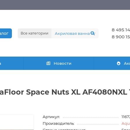
8 495 14
алог
Все категории
8 900 15
а
Новости
Ак
Floor Space Nuts XL AF4080NXL 
Артикул:
116
Производитель:
Aqu