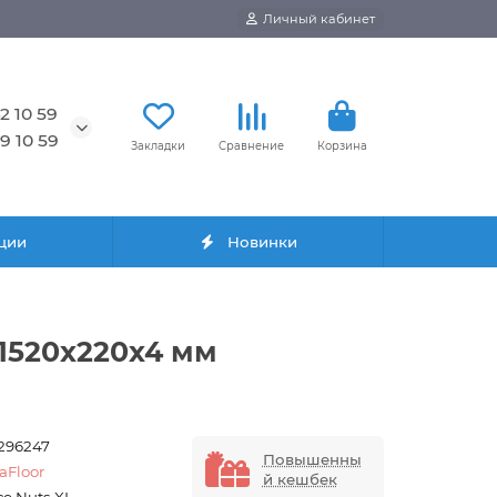
Личный кабинет
2 10 59
9 10 59
Закладки
Сравнение
Корзина
ции
Новинки
1520х220х4 мм
7296247
Повышенны
aFloor
й кешбек