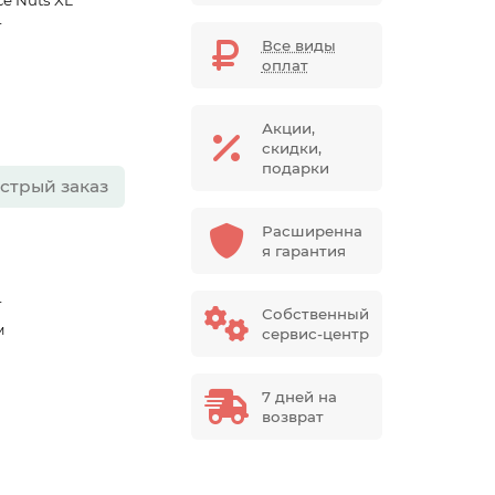
ce Nuts XL
г
Все виды
оплат
Акции,
скидки,
подарки
стрый заказ
Расширенна
я гарантия
г
Собственный
м
сервис-центр
7 дней на
возврат