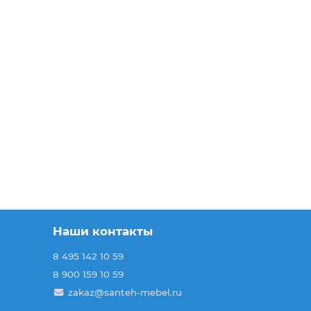
Наши контакты
8 495 142 10 59
8 900 159 10 59
zakaz@santeh-mebel.ru