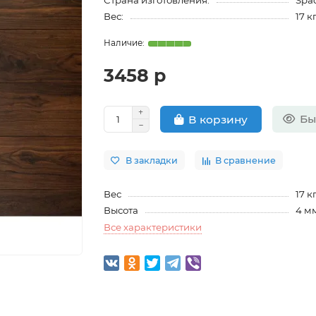
Страна изготовления:
Spa
Вес:
17 к
3458 р
Бы
В корзину
В закладки
В сравнение
Вес
17 к
Высота
4 м
Все характеристики