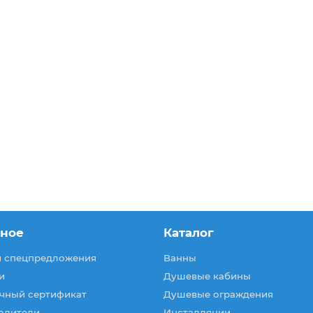
зное
Каталог
и спецпредложения
Ванны
и
Душевые кабины
чный сертификат
Душевые ограждения
одители
Инсталляции