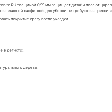
onite PU толщиной 0,55 мм защищает дизайн пола от цара
яется влажной салфеткой, для уборки не требуются агресси
овать покрытие сразу после укладки.
е в регистр).
атурального дерева.