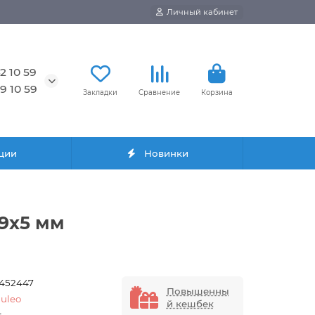
Личный кабинет
2 10 59
9 10 59
Закладки
Сравнение
Корзина
ции
Новинки
89х5 мм
1452447
Повышенны
uleo
й кешбек