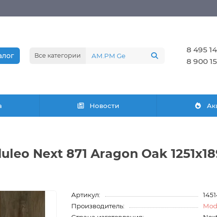
8 495 14
алог
Все категории
8 900 15
а
Новости
Ак
eo Next 871 Aragon Oak 1251х1
Артикул:
145
Производитель:
Mod