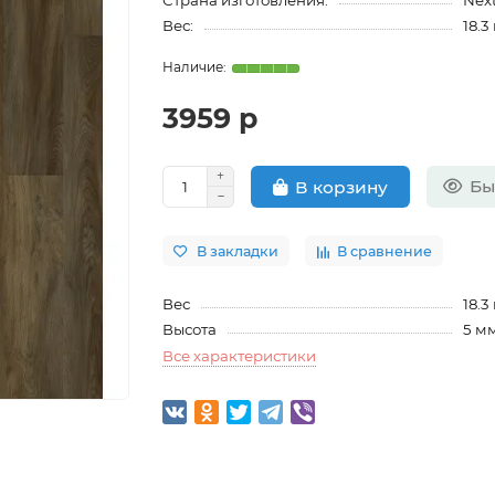
Страна изготовления:
Nex
Вес:
18.3
3959 р
Бы
В корзину
В закладки
В сравнение
Вес
18.3
Высота
5 м
Все характеристики