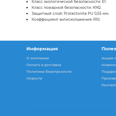
Класс экологической безопасности: Е1.
Класс пожарной безопасности: КМ2.
Защитный слой: Protectonite PU 0,55 мм.
Коэффициент антискольжения: R10.
Информация
Поле
О компании
Акции 
Оплата и доставка
Новинк
Политика безопасности
Подаро
Новости
Произв
Контакт