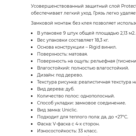
Усовершенствованный защитный слой Protect
обеспечивает легкий уход. Грязь легко удал
Замковой монтаж без клея позволяет использ
В упаковке 9 штук общей площадью 2,13 м2.
Вес упаковки составляет 18,3 кг.
Основа конструкции – Rigid винил.
Поверхность: матовая.
Поверхность на ощупь: рельефная (тиснени
Влагостойкий: полностью влагостойкий.
Дизайн: под дерево.
Текстура рисунка: реалистичная текстура н
Вид дерева: дуб.
Количество полос: однополосный.
Способ укладки: замковое соединение.
Вид замка: Uniclic.
Подходит для теплого пола: да, до +27°С.
Фаска: V-фаска с 4-х сторон.
Износостойкость: 33 класс.