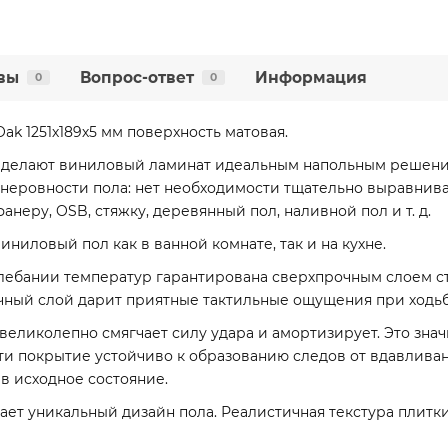
вы
Вопрос-ответ
Информация
0
0
ak 1251х189х5 мм поверхность матовая.
ть делают виниловый ламинат идеальным напольным решени
 неровности пола: нет необходимости тщательно выравнив
неру, OSB, стяжку, деревянный пол, наливной пол и т. д.
иниловый пол как в ванной комнате, так и на кухне.
лебании температур гарантирована сверхпрочным слоем с
ичный слой дарит приятные тактильные ощущения при ходьб
еликолепно смягчает силу удара и амортизирует. Это значи
ти покрытие устойчиво к образованию следов от вдавливан
в исходное состояние.
ет уникальный дизайн пола. Реалистичная текстура плитк