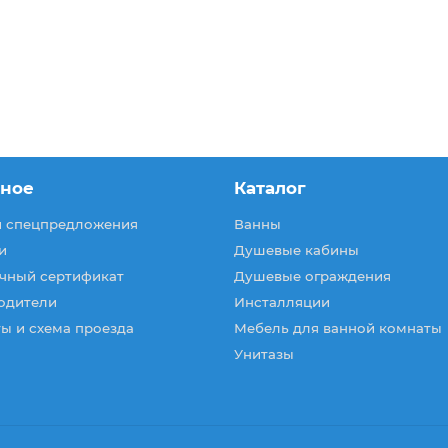
зное
Каталог
и спецпредложения
Ванны
и
Душевые кабины
чный сертификат
Душевые ограждения
одители
Инсталляции
ы и схема проезда
Мебель для ванной комнаты
Унитазы