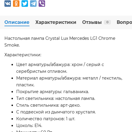
Описание
Характеристики
Отзывы
Вопро
0
Настольная лампа Crystal Lux Mercedes LG1 Chrome
Smoke.
Характеристики:
Цвет арматуры/абажура: хром / серый с
серебристым отливом.
Материал арматуры/абажура: металл / текстиль,
пластик.
Покрытие арматуры: гальваника.
Тип светильника: настольная лампа.
Стиль светильника: арт-деко.
С подвеской из дымчатого хрусталя.
Количество патронов: 1 шт.
Цоколь: Е14.