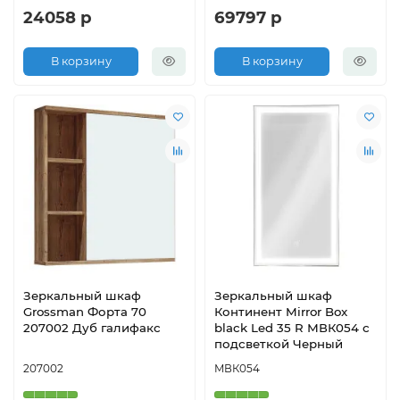
24058 р
69797 р
В корзину
В корзину
Зеркальный шкаф
Зеркальный шкаф
Grossman Форта 70
Континент Mirror Box
207002 Дуб галифакс
black Led 35 R МВК054 с
подсветкой Черный
207002
МВК054