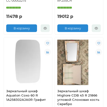
СС-00002275
RF2315CH
11478 р
19012 р
В корзину
В корзину
Зеркальный шкаф
Зеркальный шкаф
Aquaton Сохо 60 R
Migliore CDB 45 R 21866
1A258302AJA0R Графит
угловой Слоновая кость
Серебро