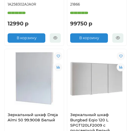
1A258302AJA0R
21866
12990 р
99750 р
В корзину
В корзину
Зеркальный шкаф Dreja
Зеркальный шкаф
Almi 50 99.9008 Белый
Burgbad Eqio 120 L
SPGT120LF2009 с
подсветкой Белый