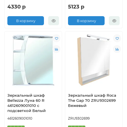
4330 р
5123 р
В корзину
В корзину
Зеркальный шкаф
Зеркальный шкаф Roca
Bellezza Луна 60 R
The Gap 70 ZRU9302699
4612609001010 с
Бежевый
подсветкой Белый
4612609001010
ZRU9302699