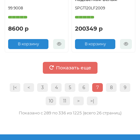
99.9008
SPGT120LF2009
8600 р
200349 р
В корзину
В корзину
Показать еще
|<
<
3
4
5
6
7
8
9
10
11
>
>|
Показано с 289 по 336 из 1225 (всего 26 страниц)