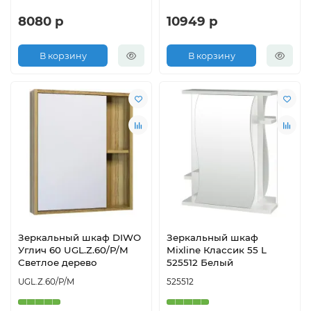
8080 р
10949 р
В корзину
В корзину
Зеркальный шкаф DIWO
Зеркальный шкаф
Углич 60 UGL.Z.60/P/M
Mixline Классик 55 L
Светлое дерево
525512 Белый
UGL.Z.60/P/M
525512