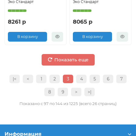
Эко Стандарт
Эко Стандарт
8261 р
8065 р
В корзину
В корзину
Показать еще
|<
<
1
2
3
4
5
6
7
8
9
>
>|
Показано с 97 по 144 из 1225 (всего 26 страниц)
Информация