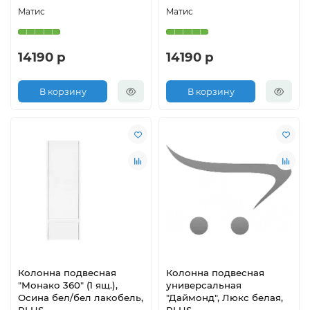
Матис
Матис
14190 р
14190 р
В корзину
В корзину
Колонна подвесная
Колонна подвесная
"Монако 360" (1 ящ.),
универсальная
Осина бел/бел лакобель,
"Даймонд", Люкс белая,