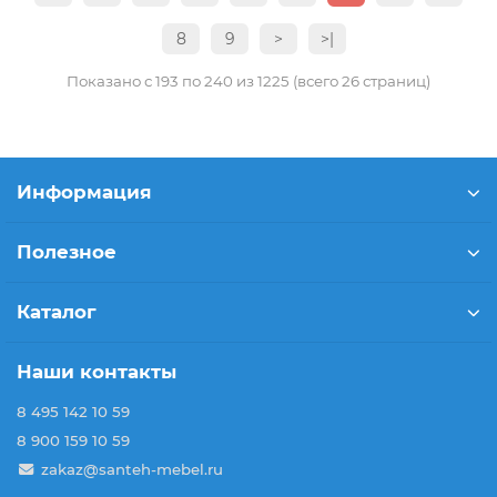
8
9
>
>|
Показано с 193 по 240 из 1225 (всего 26 страниц)
Информация
Полезное
Каталог
Наши контакты
8 495 142 10 59
8 900 159 10 59
zakaz@santeh-mebel.ru