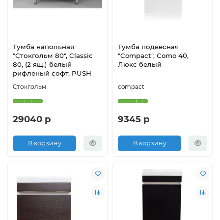
Тумба напольная
Тумба подвесная
"Стокгольм 80", Classic
"Compact", Como 40,
80, (2 ящ.) белый
Люкс белый
рифленый софт, PUSH
Стокгольм
compact
29040 р
9345 р
В корзину
В корзину