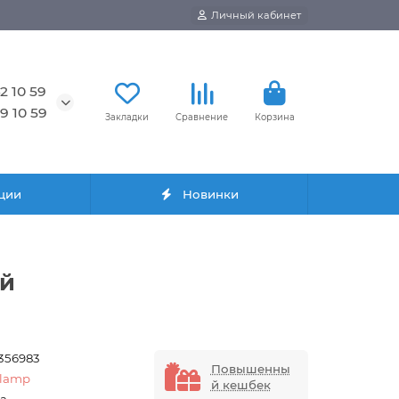
Личный кабинет
2 10 59
9 10 59
Закладки
Сравнение
Корзина
ции
Новинки
ый
9356983
Повышенны
elamp
й кешбек