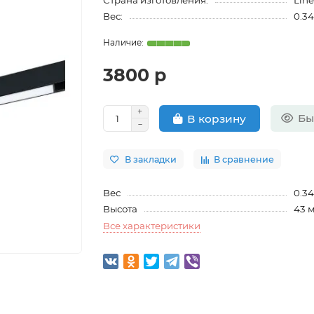
Страна изготовления:
Lin
Вес:
0.34
3800 р
Бы
В корзину
В закладки
В сравнение
Вес
0.34
Высота
43 
Все характеристики