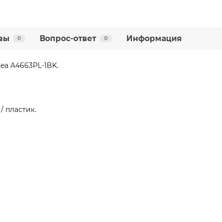
вы
Вопрос-ответ
Информация
0
0
ea A4663PL-1BK.
 пластик.