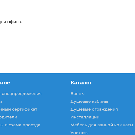
для офиса.
зное
Каталог
и спецпредложения
Ванны
и
Душевые кабины
чный сертификат
Душевые ограждения
одители
Инсталляции
ы и схема проезда
Мебель для ванной комнаты
Унитазы