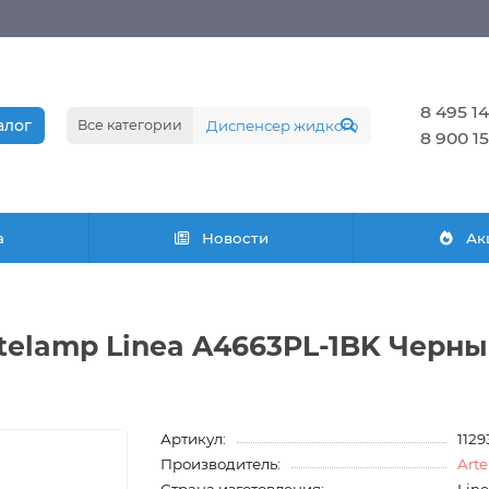
8 495 14
алог
Все категории
8 900 15
а
Новости
Ак
telamp Linea A4663PL-1BK Черн
Артикул:
112
Производитель:
Art