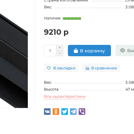
Страна изготовления:
Line
Вес:
3.08
9210 р
Бы
В корзину
В закладки
В сравнение
Вес
3.08
Высота
47 
Все характеристики