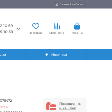
Личный кабинет
2 10 59
9 10 59
Закладки
Сравнение
Корзина
ции
Новинки
7375472
Повышенны
elamp
й кешбек