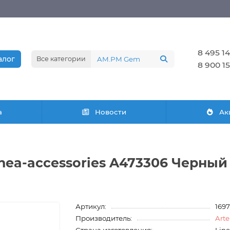
8 495 14
алог
Все категории
8 900 15
а
Новости
Ак
nea-accessories A473306 Черный
Артикул:
169
Производитель:
Art