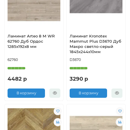
Ламинат Arteo 8 M WR
Ламинат Kronotex
62760 Дуб Ордос
Mammut Plus D3670 Дуб
1285х192х8 мм
Макро светло-серый
1845х244х10мм
62760
D3670
4482 р
3290 р
В корзину
В корзину