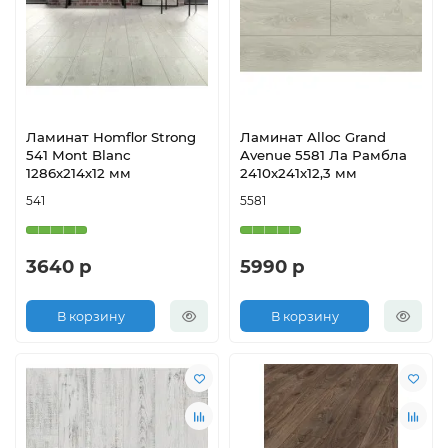
Ламинат Homflor Strong
Ламинат Alloc Grand
541 Mont Blanc
Avenue 5581 Ла Рамбла
1286х214х12 мм
2410х241х12,3 мм
541
5581
3640 р
5990 р
В корзину
В корзину