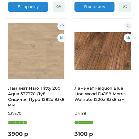
В корзину
В корзину
Ламинат Haro Tritty 200
Ламинат Falquon Blue
Aqua 537370 Дуб
Line Wood D4188 Morris
Сицилия Пуро 1282х193х8
Walnute 1220х193х8 мм
мм
537370
D4188
3900 р
3100 р