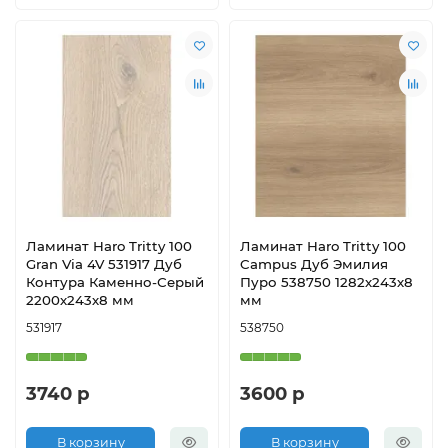
Ламинат Haro Tritty 100
Ламинат Haro Tritty 100
Gran Via 4V 531917 Дуб
Campus Дуб Эмилия
Контура Каменно-Серый
Пуро 538750 1282х243х8
2200х243х8 мм
мм
531917
538750
3740 р
3600 р
В корзину
В корзину