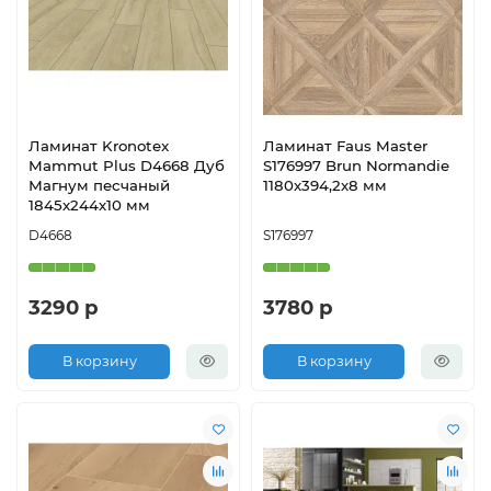
Ламинат Kronotex
Ламинат Faus Master
Mammut Plus D4668 Дуб
S176997 Brun Normandie
Магнум песчаный
1180х394,2х8 мм
1845х244х10 мм
D4668
S176997
3290 р
3780 р
В корзину
В корзину