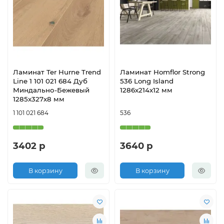
Ламинат Ter Hurne Trend
Ламинат Homflor Strong
Line 1 101 021 684 Дуб
536 Long Island
Миндально-Бежевый
1286х214х12 мм
1285х327х8 мм
1 101 021 684
536
3402 р
3640 р
В корзину
В корзину