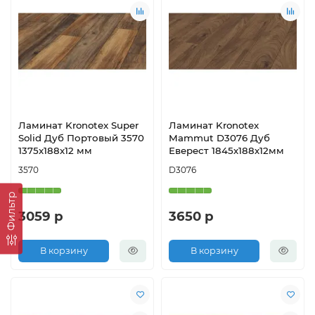
Ламинат Kronotex Super
Ламинат Kronotex
Solid Дуб Портовый 3570
Mammut D3076 Дуб
1375х188х12 мм
Еверест 1845х188х12мм
3570
D3076
Фильтр
3059 р
3650 р
В корзину
В корзину