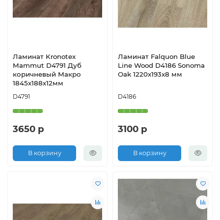
Ламинат Kronotex
Ламинат Falquon Blue
Mammut D4791 Дуб
Line Wood D4186 Sonoma
коричневый Макро
Oak 1220х193х8 мм
1845х188х12мм
D4791
D4186
3650 р
3100 р
В корзину
В корзину