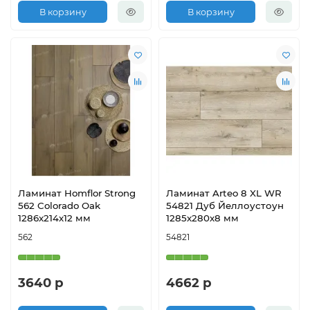
В корзину
В корзину
Ламинат Homflor Strong
Ламинат Arteo 8 XL WR
562 Colorado Oak
54821 Дуб Йеллоустоун
1286х214х12 мм
1285х280х8 мм
562
54821
3640 р
4662 р