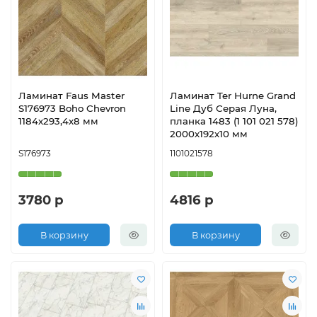
Ламинат Faus Master
Ламинат Ter Hurne Grand
S176973 Boho Chevron
Line Дуб Серая Луна,
1184х293,4х8 мм
планка 1483 (1 101 021 578)
2000х192х10 мм
S176973
1101021578
3780 р
4816 р
В корзину
В корзину