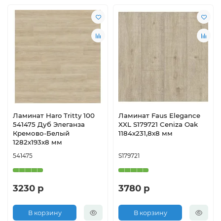
Ламинат Haro Tritty 100
Ламинат Faus Elegance
541475 Дуб Элеганза
XXL S179721 Ceniza Oak
Кремово-Белый
1184х231,8х8 мм
1282x193x8 мм
541475
S179721
3230 р
3780 р
В корзину
В корзину