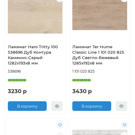
Ламинат Haro Tritty 100
Ламинат Ter Hurne
538696 Дуб Контура
Classic Line 1 101 020 825
Каменно-Серый
Дуб Светло-Бежевый
1282x193x8 мм
1285x192x8 мм
538696
1 101 020 825
3230 р
3430 р
В корзину
В корзину