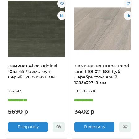
Ламинат Alloc Original
Ламинат Ter Hurne Trend
1045-65 Лаймстоун
Line 1 101 021 686 Дуб
Серый 1207х198х11 мм
Серебристо-Серый
1285х327х8 мм
1045-65
1 101 021 686
5690 р
3402 р
В корзину
В корзину