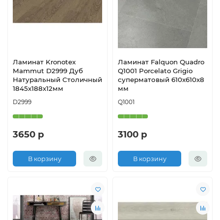
Ламинат Kronotex
Ламинат Falquon Quadro
Mammut D2999 Дуб
Q1001 Porcelato Grigio
Натуральный Столичный
суперматовый 610х610х8
1845х188х12мм
мм
D2999
Q1001
3650 р
3100 р
В корзину
В корзину