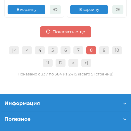
В корзину
В корзину
Показать еще
|<
<
4
5
6
7
8
9
10
11
12
>
>|
Показано с 337 по 384 из 2415 (всего 51 страниц)
Информация
Полезное