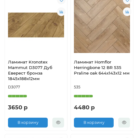
Ламинат Kronotex
Ламинат Homflor
Mammut D3077 Дуб
Herringbone 12 BR 535
Еверест бронза
Praline oak 644х143х12 мм
1845х188х12мм
D3077
535
3650 р
4480 р
В корзину
В корзину