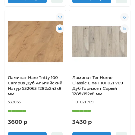
Ламинат Haro Tritty 100
Ламинат Ter Hurne
Campus Дуб Альпийский
Classic Line 1 101 021 709
Натур 532063 1282х243х8
Дуб Горизонт Серый
мм
1285x192x8 мм
532063
1 101 021 709
3600 р
3430 р