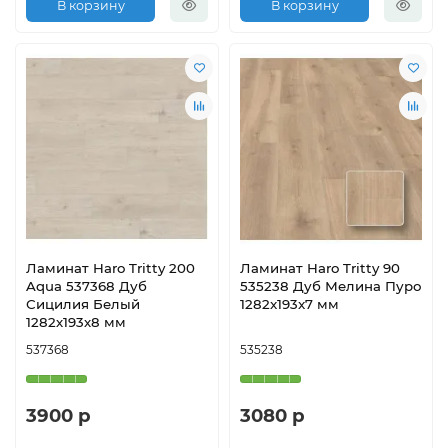
В корзину
В корзину
Ламинат Haro Tritty 200
Ламинат Haro Tritty 90
Aqua 537368 Дуб
535238 Дуб Мелина Пуро
Сицилия Белый
1282x193x7 мм
1282х193х8 мм
537368
535238
3900 р
3080 р