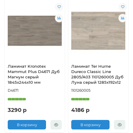
Ламинат Kronotex
Ламинат Ter Hurne
Mammut Plus D4671 Дуб
Dureco Classic Line
Магнум серый
2805/A03 1101260005 Дуб
1845х244х10 мм
Луна серый 1285x192x12
D4671
1101260005
3290 р
4186 р
В корзину
В корзину