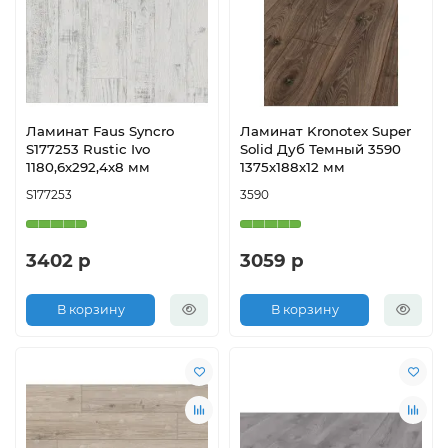
Ламинат Faus Syncro
Ламинат Kronotex Super
S177253 Rustic Ivo
Solid Дуб Темный 3590
1180,6х292,4х8 мм
1375х188х12 мм
S177253
3590
3402 р
3059 р
В корзину
В корзину