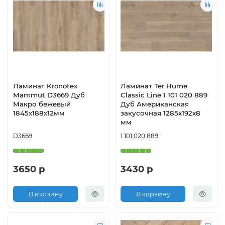
Ламинат Kronotex
Ламинат Ter Hurne
Mammut D3669 Дуб
Classic Line 1 101 020 889
Макро бежевый
Дуб Американская
1845х188х12мм
закусочная 1285x192x8
мм
D3669
1 101 020 889
3650 р
3430 р
В корзину
В корзину