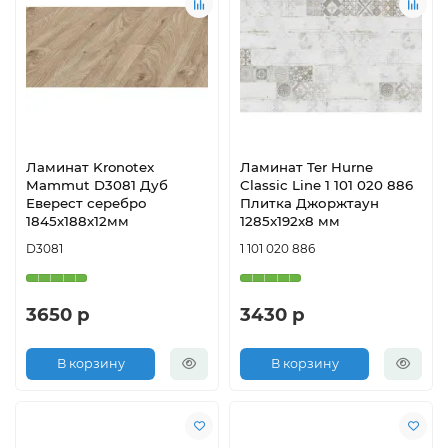
Ламинат Kronotex
Ламинат Ter Hurne
Mammut D3081 Дуб
Classic Line 1 101 020 886
Еверест серебро
Плитка Джоржтаун
1845х188х12мм
1285x192x8 мм
D3081
1 101 020 886
3650 р
3430 р
В корзину
В корзину