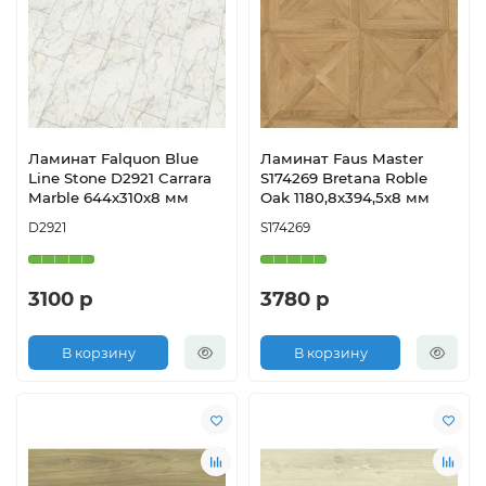
Ламинат Falquon Blue
Ламинат Faus Master
Line Stone D2921 Carrara
S174269 Bretana Roble
Marble 644х310х8 мм
Oak 1180,8х394,5х8 мм
D2921
S174269
3100 р
3780 р
В корзину
В корзину