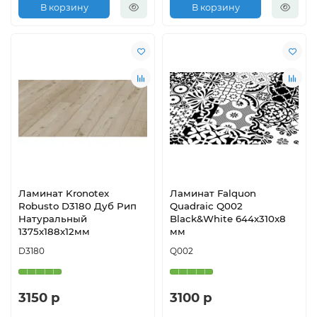
В корзину
В корзину
Ламинат Kronotex
Ламинат Falquon
Robusto D3180 Дуб Рип
Quadraic Q002
Натуральный
Black&White 644х310х8
1375х188х12мм
мм
D3180
Q002
3150 р
3100 р