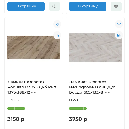
В корзину
В корзину
Ламинат Kronotex
Ламинат Kronotex
Robusto D3075 Дуб Рип
Herringbone D3516 Дуб
1375х188х12мм
Бордо 665х133х8 мм
D3075
D3516
3150 р
3750 р