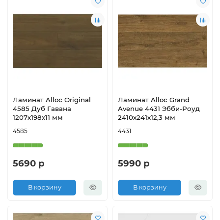
Ламинат Alloc Original
Ламинат Alloc Grand
4585 Дуб Гавана
Avenue 4431 Эбби-Роуд
1207х198х11 мм
2410х241х12,3 мм
4585
4431
5690 р
5990 р
В корзину
В корзину