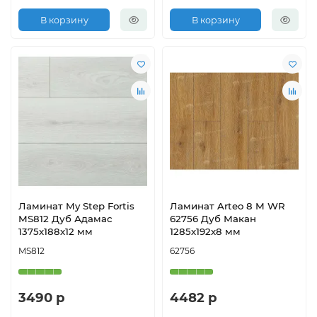
В корзину
В корзину
Ламинат My Step Fortis
Ламинат Arteo 8 M WR
MS812 Дуб Адамас
62756 Дуб Макан
1375х188х12 мм
1285х192х8 мм
MS812
62756
3490 р
4482 р