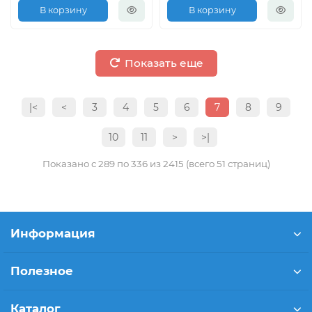
В корзину
В корзину
Показать еще
|<
<
3
4
5
6
7
8
9
10
11
>
>|
Показано с 289 по 336 из 2415 (всего 51 страниц)
Информация
Полезное
Каталог