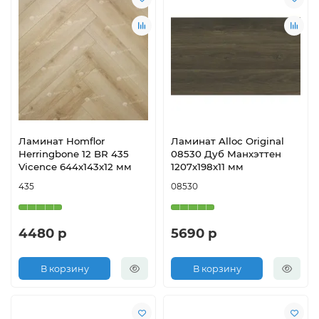
Ламинат Homflor
Ламинат Alloc Original
Herringbone 12 BR 435
08530 Дуб Манхэттен
Vicence 644х143х12 мм
1207х198х11 мм
435
08530
4480 р
5690 р
В корзину
В корзину