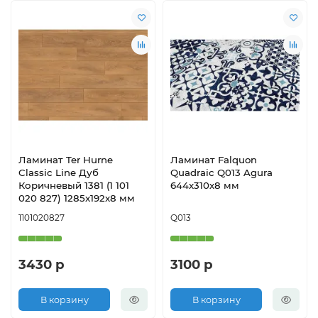
Ламинат Ter Hurne
Ламинат Falquon
Classic Line Дуб
Quadraic Q013 Agura
Коричневый 1381 (1 101
644х310х8 мм
020 827) 1285x192x8 мм
1101020827
Q013
3430 р
3100 р
В корзину
В корзину