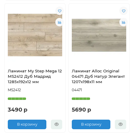
Ламинат My Step Mega 12
Ламинат Alloc Original
MS2412 Дуб Мадрид
04471 Дуб Натур Элегант
1285х192х12 мм
1207х198х11 мм
MS2412
04471
3490 р
5690 р
В корзину
В корзину