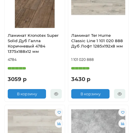
Ламинат Kronotex Super
Ламинат Ter Hurne
Solid Дуб Галла
Classic Line 1 101 020 888
Коричневый 4784
Дуб Лофт 1285x192x8 мм
1375х188х12 мм
4784
1 101 020 888
3059 р
3430 р
В корзину
В корзину