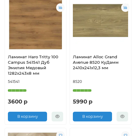
Ламинат Haro Tritty 100
Ламинат Alloc Grand
Campus 541541 Дуб
Avenue 8520 КуДамм
Эмилия Медовый
2410х241х12,3 мм
1282х243х8 мм
541541
8520
3600 р
5990 р
В корзину
В корзину