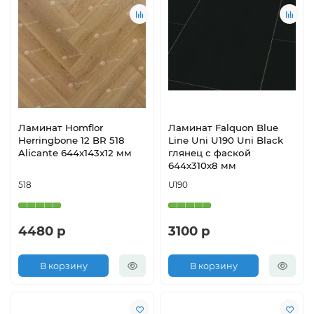
Ламинат Homflor
Ламинат Falquon Blue
Herringbone 12 BR 518
Line Uni U190 Uni Black
Alicante 644х143х12 мм
глянец с фаской
644х310х8 мм
518
U190
4480 р
3100 р
В корзину
В корзину