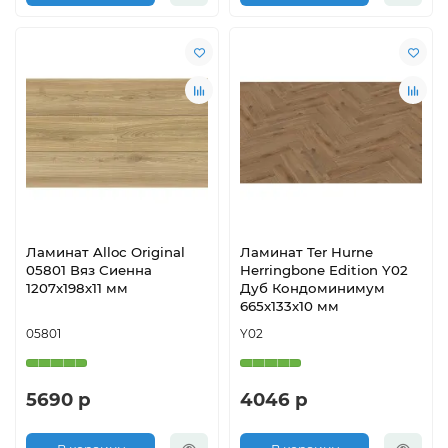
Ламинат Alloc Original
Ламинат Ter Hurne
05801 Вяз Сиенна
Herringbone Edition Y02
1207х198х11 мм
Дуб Кондоминимум
665х133х10 мм
05801
Y02
5690 р
4046 р