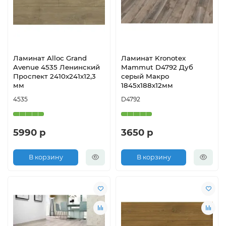
Ламинат Alloc Grand
Ламинат Kronotex
Avenue 4535 Ленинский
Mammut D4792 Дуб
Проспект 2410х241х12,3
серый Макро
мм
1845х188х12мм
4535
D4792
5990 р
3650 р
В корзину
В корзину