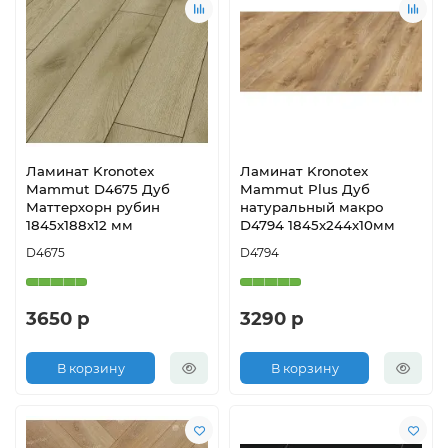
Ламинат Kronotex
Ламинат Kronotex
Mammut D4675 Дуб
Mammut Plus Дуб
Маттерхорн рубин
натуральный макро
1845х188х12 мм
D4794 1845х244х10мм
D4675
D4794
3650 р
3290 р
В корзину
В корзину