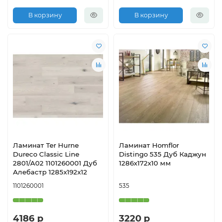
В корзину
В корзину
Ламинат Ter Hurne
Ламинат Homflor
Dureco Classic Line
Distingo 535 Дуб Каджун
2801/A02 1101260001 Дуб
1286х172х10 мм
Алебастр 1285x192x12
1101260001
535
4186 р
3220 р