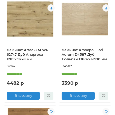
Ламинат Arteo 8 M WR
Ламинат Kronopol Fiori
62747 Дуб Анаргоса
Aurum D4587 Дуб
1285х192х8 мм
Тюльпан 1380х242х10 мм
62747
D4587
4482 р
3390 р
В корзину
В корзину