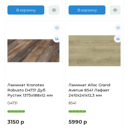
В корзину
В корзину
Ламинат Kronotex
Ламинат Alloc Grand
Robusto D4731 Дуб
Avenue 8541 Лафает
Рустик 1375х188х12 мм
2410х241х12,3 мм
D4731
8541
3150 р
5990 р