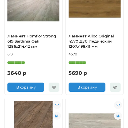
Ламинат Homflor Strong
Ламинат Alloc Original
619 Sardinia Oak
4570 Дуб Индийский
1286х214х12 мм
1207х198х11 мм
619
4570
3640 р
5690 р
В корзину
В корзину