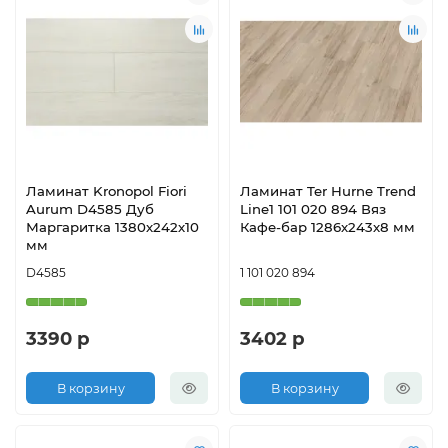
Ламинат Kronopol Fiori
Ламинат Ter Hurne Trend
Aurum D4585 Дуб
Line1 101 020 894 Вяз
Маргаритка 1380х242х10
Кафе-бар 1286х243х8 мм
мм
D4585
1 101 020 894
3390 р
3402 р
В корзину
В корзину