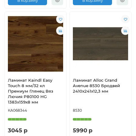
В корзину
В корзину
Ламинат Kaindl Easy
Ламинат Alloc Grand
Touch 8 мм/32 кл
Avenue 8530 Бродвей
Премиум Глянец Вяз
2410х241х12,3 мм
Лючия Р80100 HG
1383х159х8 мм
КА068344
8530
3045 р
5990 р