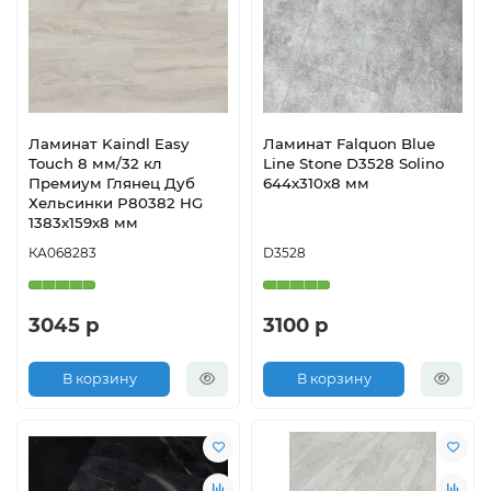
Ламинат Kaindl Easy
Ламинат Falquon Blue
Touch 8 мм/32 кл
Line Stone D3528 Solino
Премиум Глянец Дуб
644х310х8 мм
Хельсинки Р80382 HG
1383х159х8 мм
КА068283
D3528
3045 р
3100 р
В корзину
В корзину