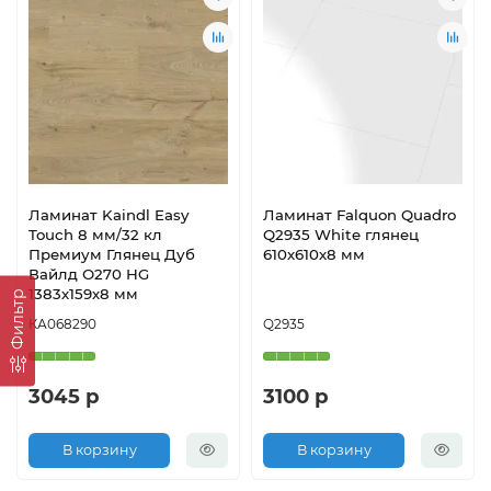
Ламинат Kaindl Easy
Ламинат Falquon Quadro
Touch 8 мм/32 кл
Q2935 White глянец
Премиум Глянец Дуб
610х610х8 мм
Вайлд О270 HG
1383х159х8 мм
Фильтр
КА068290
Q2935
3045 р
3100 р
В корзину
В корзину