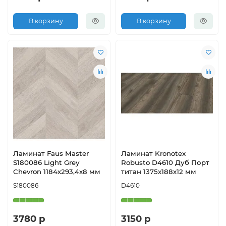
В корзину
В корзину
Ламинат Faus Master
Ламинат Kronotex
S180086 Light Grey
Robusto D4610 Дуб Порт
Chevron 1184х293,4х8 мм
титан 1375х188х12 мм
S180086
D4610
3780 р
3150 р