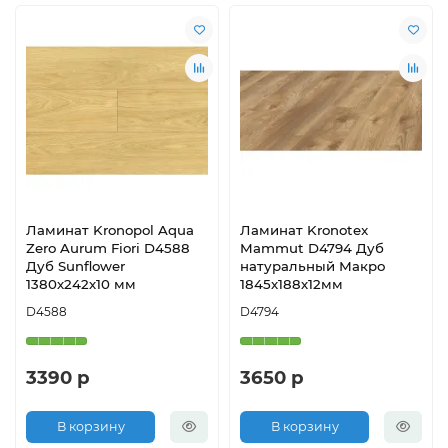
Ламинат Kronopol Aqua
Ламинат Kronotex
Zero Aurum Fiori D4588
Mammut D4794 Дуб
Дуб Sunflower
натуральный Макро
1380х242х10 мм
1845х188х12мм
D4588
D4794
3390 р
3650 р
В корзину
В корзину