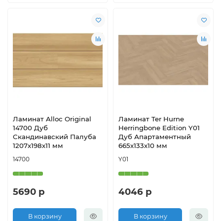
Ламинат Alloc Original
Ламинат Ter Hurne
14700 Дуб
Herringbone Edition Y01
Скандинавский Палуба
Дуб Апартаментный
1207х198х11 мм
665х133х10 мм
14700
Y01
5690 р
4046 р
В корзину
В корзину