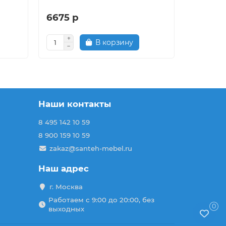
6675 р
6970 р
В корзину
Наши контакты
8 495 142 10 59
8 900 159 10 59
zakaz@santeh-mebel.ru
Наш адрес
г. Москва
Работаем с 9:00 до 20:00, без
0
выходных