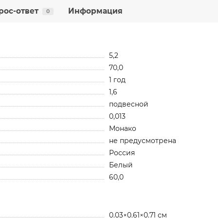
рос-ответ
Информация
0
5,2
70,0
1 год
1,6
подвесной
0,013
Монако
не предусмотрена
Россия
Белый
60,0
0.03×0.61×0.71 см