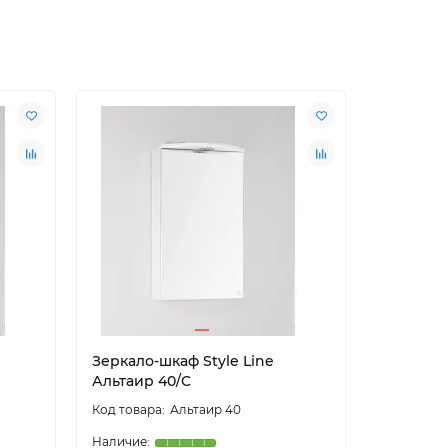
Зеркало-шкаф Style Line
Зеркало-
Альтаир 40/С
Амарант
Альтаир 40