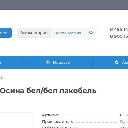
8 495 14
алог
Все категории
8 900 15
а
Новости
Ак
аф
 Осина бел/бел лакобель
Артикул:
ЛС-
Производитель:
Styl