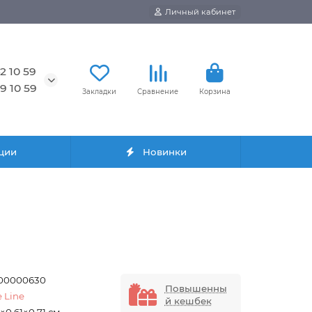
Личный кабинет
2 10 59
9 10 59
Закладки
Сравнение
Корзина
ции
Новинки
00000630
Повышенны
e Line
й кешбек