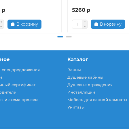
 р
5260 р
В корзину
В корзину
зное
Каталог
и спецпредложения
Ванны
и
Душевые кабины
чный сертификат
Душевые ограждения
одители
Инсталляции
ы и схема проезда
Мебель для ванной комнаты
Унитазы