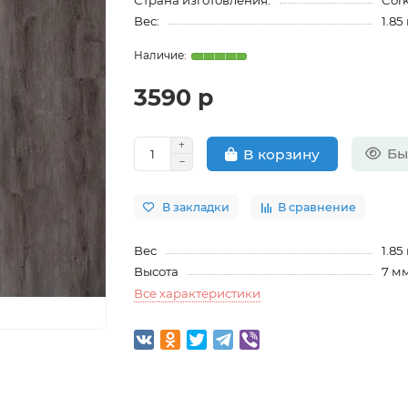
Страна изготовления:
Cor
Вес:
1.85
3590 р
Бы
В корзину
В закладки
В сравнение
Вес
1.85
Высота
7 м
Все характеристики