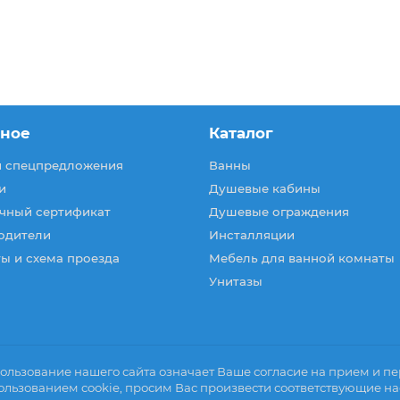
зное
Каталог
и спецпредложения
Ванны
и
Душевые кабины
чный сертификат
Душевые ограждения
одители
Инсталляции
ы и схема проезда
Мебель для ванной комнаты
Унитазы
ользование нашего сайта означает Ваше согласие на прием и пер
ользованием cookie, просим Вас произвести соответствующие на