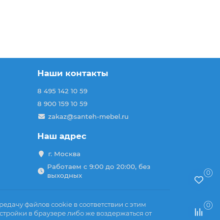
Наши контакты
8 495 142 10 59
8 900 159 10 59
zakaz@santeh-mebel.ru
Наш адрес
г. Москва
Работаем с 9:00 до 20:00, без
0
выходных
едачу файлов cookie в соответствии с этим
0
стройки в браузере либо же воздержаться от