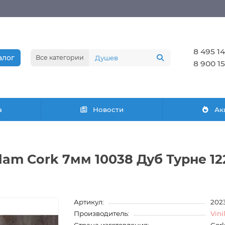
8 495 14
алог
Все категории
8 900 15
а
Новости
Ак
am Cork 7мм 10038 Дуб Турне 1
Артикул:
202
Производитель:
Vin