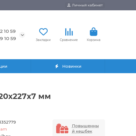
Личный кабинет
2 10 59
9 10 59
Закладки
Сравнение
Корзина
ции
Новинки
220х227х7 мм
3352779
Повышенны
ilam
й кешбек