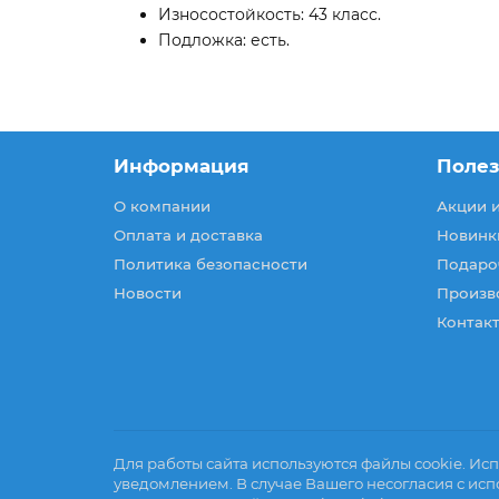
Износостойкость: 43 класс.
Подложка: есть.
Информация
Поле
О компании
Акции 
Оплата и доставка
Новинк
Политика безопасности
Подаро
Новости
Произв
Контакт
Для работы сайта используются файлы cookie. Исп
уведомлением. В случае Вашего несогласия с исп