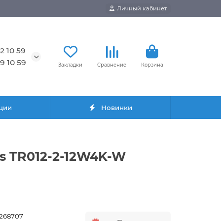
Личный кабинет
2 10 59
9 10 59
Закладки
Сравнение
Корзина
ции
Новинки
is TR012-2-12W4K-W
1268707