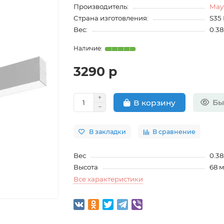
Производитель:
May
Страна изготовления:
S35 
Вес:
0.38
3290 р
Бы
В корзину
В закладки
В сравнение
Вес
0.38
Высота
68 
Все характеристики