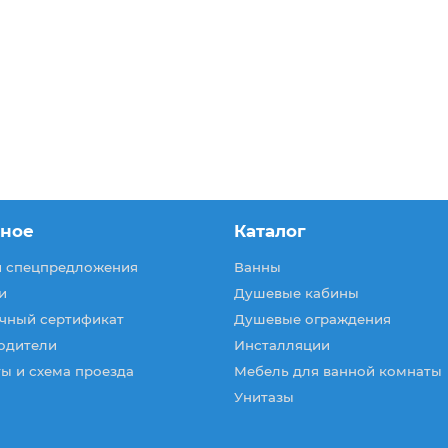
зное
Каталог
и спецпредложения
Ванны
и
Душевые кабины
чный сертификат
Душевые ограждения
одители
Инсталляции
ы и схема проезда
Мебель для ванной комнаты
Унитазы