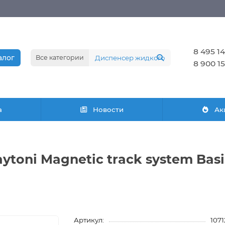
8 495 14
алог
Все категории
8 900 15
а
Новости
Ак
toni Magnetic track system Bas
Артикул:
107