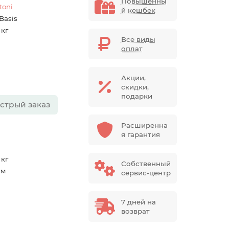
Повышенны
toni
й кешбек
Basis
 кг
Все виды
оплат
Акции,
скидки,
подарки
стрый заказ
Расширенна
я гарантия
 кг
Собственный
мм
сервис-центр
7 дней на
возврат