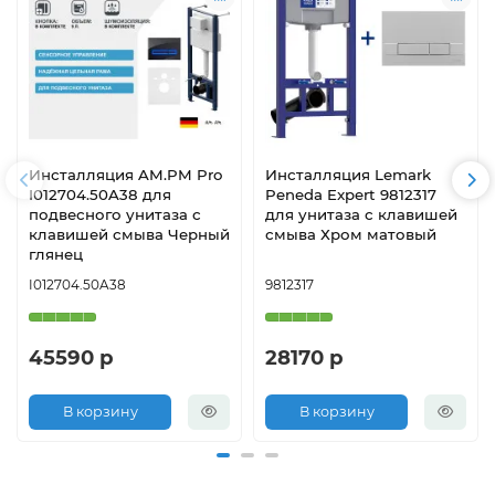
Инсталляция AM.PM Pro
Инсталляция Lemark
I012704.50A38 для
Peneda Expert 9812317
подвесного унитаза с
для унитаза с клавишей
клавишей смыва Черный
смыва Хром матовый
глянец
I012704.50A38
9812317
45590 р
28170 р
В корзину
В корзину