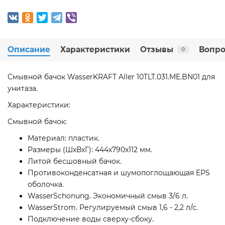
Описание
Характеристики
Отзывы
Вопро
0
Смывной бачок WasserKRAFT Aller 10TLT.031.ME.BN01 для
унитаза.
Характеристики:
Смывной бачок:
Материал: пластик.
Размеры (ШхВхГ): 444х790х112 мм.
Литой бесшовный бачок.
Противоконденсатная и шумопоглощающая EPS
оболочка.
WasserSchonung. Экономичный смыв 3/6 л.
WasserStrom. Регулируемый смыв 1,6 - 2,2 л/с.
Подключение воды сверху-сбоку.