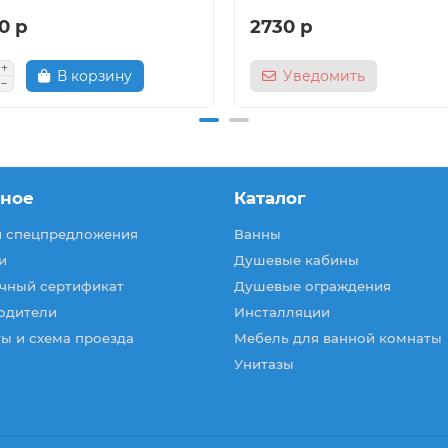
0 р
2730 р
В корзину
Уведомить
зное
Каталог
и спецпредложения
Ванны
и
Душевые кабины
чный сертификат
Душевые ограждения
одители
Инсталляции
ы и схема проезда
Мебель для ванной комнаты
Унитазы