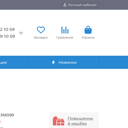
Личный кабинет
2 10 59
9 10 59
Закладки
Сравнение
Корзина
ции
Новинки
0366589
Повышенны
o
й кешбек