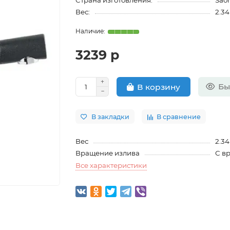
Страна изготовления:
Sao
Вес:
2.34
3239 р
Бы
В корзину
В закладки
В сравнение
Вес
2.34
Вращение излива
С в
Все характеристики