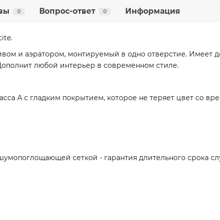
вы
Вопрос-ответ
Информация
0
0
ite.
ом и аэратором, монтируемый в одно отверстие. Имеет до
 Дополнит любой интерьер в современном стиле.
асса А с гладким покрытием, которое не теряет цвет со вр
умопоглощающей сеткой - гарантия длительного срока сл