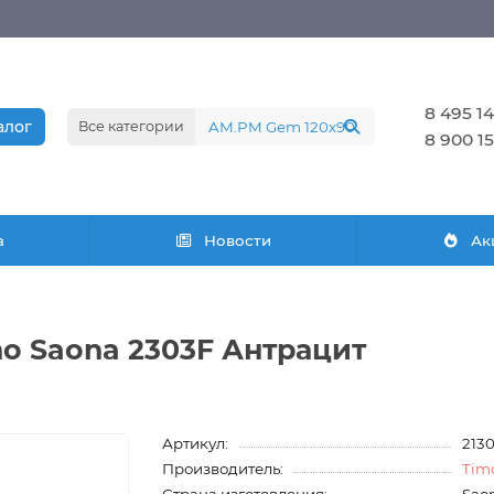
8 495 14
алог
Все категории
8 900 15
а
Новости
Ак
mo Saona 2303F Антрацит
Артикул:
213
Производитель:
Tim