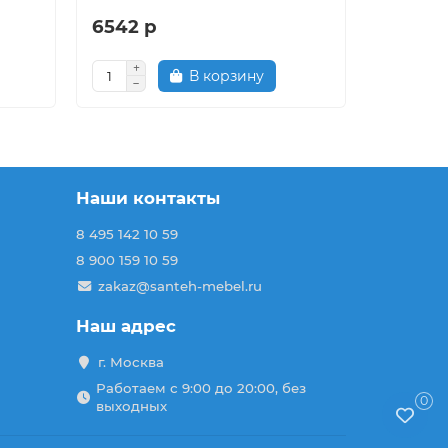
6542 р
2894 р
В корзину
Наши контакты
8 495 142 10 59
8 900 159 10 59
zakaz@santeh-mebel.ru
Наш адрес
г. Москва
Работаем с 9:00 до 20:00, без
0
выходных