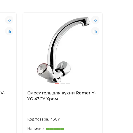
 V-
Смеситель для кухни Remer Y-
Смесител
YG 43CY Хром
Balear 1
матовый
43CY