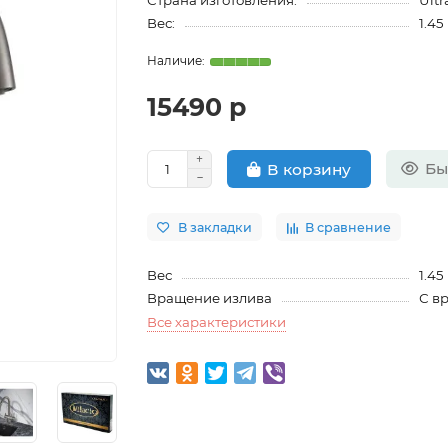
Страна изготовления:
Ultr
Вес:
1.45
15490 р
Бы
В корзину
В закладки
В сравнение
Вес
1.45
Вращение излива
С в
Все характеристики