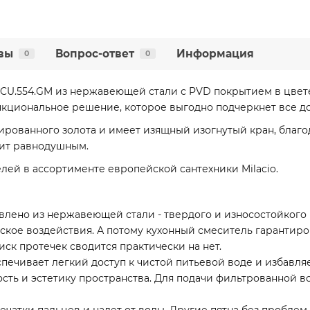
вы
Вопрос-ответ
Информация
0
0
 MCU.554.GM из нержавеющей стали с PVD покрытием в цвет
нкциональное решение, которое выгодно подчеркнет все до
рованного золота и имеет изящный изогнутый кран, благо
вит равнодушным.
лей в ассортименте европейской сантехники Milacio.
овлено из нержавеющей стали - твердого и износостойкого
ское воздействия. А потому кухонный смеситель гарантир
иск протечек сводится практически на нет.
ечивает легкий доступ к чистой питьевой воде и избавля
ость и эстетику пространства. Для подачи фильтрованной 
печатки пальцев и налет от воды. Другие пятна без проб