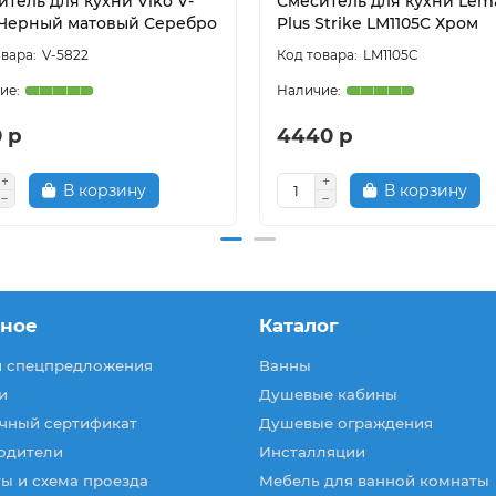
тель для кухни Viko V-
Смеситель для кухни Lem
 Черный матовый Серебро
Plus Strike LM1105C Хром
V-5822
LM1105C
 р
4440 р
В корзину
В корзину
зное
Каталог
и спецпредложения
Ванны
и
Душевые кабины
чный сертификат
Душевые ограждения
одители
Инсталляции
ы и схема проезда
Мебель для ванной комнаты