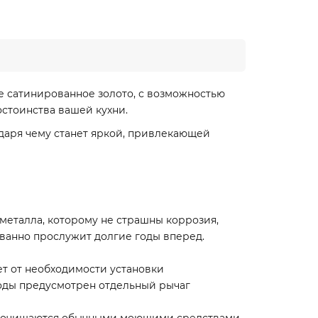
е сатинированное золото, с возможностью
стоинства вашей кухни.
даря чему станет яркой, привлекающей
 металла, которому не страшны коррозия,
ованно прослужит долгие годы вперед.
ет от необходимости установки
воды предусмотрен отдельный рычаг
лем очищаются обычными моющими средствами.