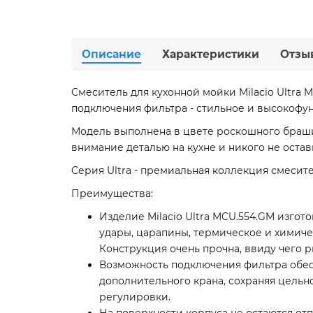
Описание
Характеристики
Отзы
Смеситель для кухонной мойки Milacio Ultra
подключения фильтра - стильное и высокофу
Модель выполнена в цвете роскошного браши
внимание деталью на кухне и никого не оста
Серия Ultra - премиальная коллекция смесите
Преимущества:
Изделие Milacio Ultra MCU.554.GM изгот
удары, царапины, термическое и химиче
Конструкция очень прочна, ввиду чего р
Возможность подключения фильтра обесп
дополнительного крана, сохраняя цельн
регулировки.
На поверхности корпуса не остаются от