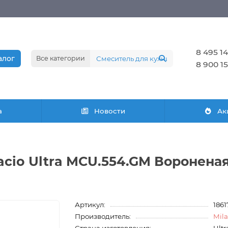
8 495 14
алог
Все категории
8 900 15
а
Новости
Ак
acio Ultra MCU.554.GM Вороненая
Артикул:
186
Производитель:
Mila