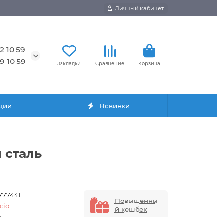
Личный кабинет
2 10 59
9 10 59
Закладки
Сравнение
Корзина
ции
Новинки
 сталь
1777441
Повышенны
cio
й кешбек