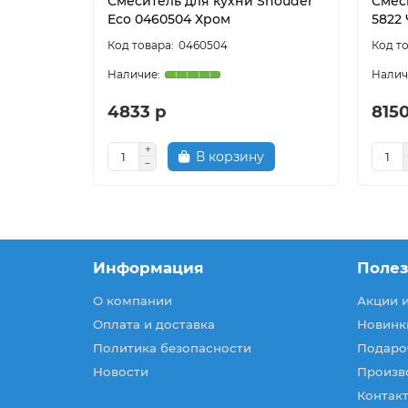
Смеситель для кухни Shouder
Смеси
Eco 0460504 Хром
5822
0460504
4833 р
8150
В корзину
Информация
Поле
О компании
Акции 
Оплата и доставка
Новинк
Политика безопасности
Подаро
Новости
Произв
Контакт