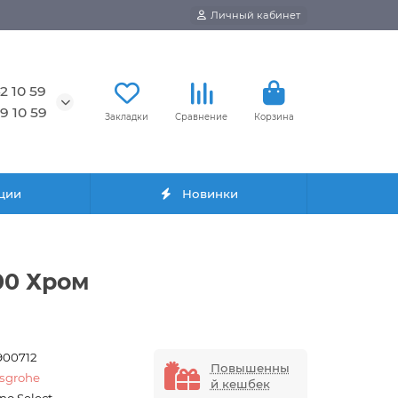
Личный кабинет
2 10 59
9 10 59
Закладки
Сравнение
Корзина
ции
Новинки
00 Хром
900712
Повышенны
sgrohe
й кешбек