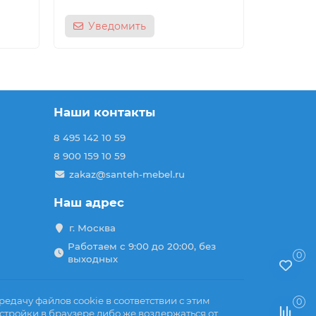
Уведомить
Наши контакты
8 495 142 10 59
8 900 159 10 59
zakaz@santeh-mebel.ru
Наш адрес
г. Москва
Работаем с 9:00 до 20:00, без
0
выходных
едачу файлов cookie в соответствии с этим
0
стройки в браузере либо же воздержаться от