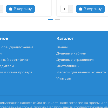
В корзину
В корзину
зное
Каталог
и спецпредложения
Ванны
и
Душевые кабины
чный сертификат
Душевые ограждения
одители
Инсталляции
ы и схема проезда
Мебель для ванной комнаты
Унитазы
ользование нашего сайта означает Ваше согласие на прием и пер
ользованием cookie, просим Вас произвести соответствующие на