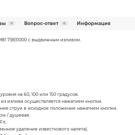
вы
Вопрос-ответ
Информация
0
0
 M81 73831000 с выдвижным изливом.
уровня на 60, 100 или 150 градусов.
 из излива осуществляется нажатием кнопки.
ние струи в исходное положение нажатием кнопки.
ow / душевая.
it.
венное удаление известкового налета).