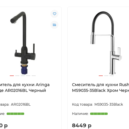
итель для кухни Aringa
Смеситель для кухни Rus
де AR02016BL Черный
MS9035-35Black Хром Че
AR02016BL
MS9035-35Black
0 р
8449 р