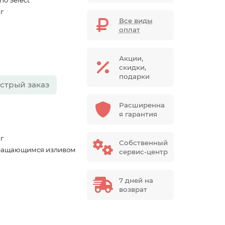
no Select
кг
Все виды
оплат
Акции,
скидки,
подарки
стрый заказ
Расширенна
я гарантия
кг
Собственный
ращающимся изливом
сервис-центр
7 дней на
возврат