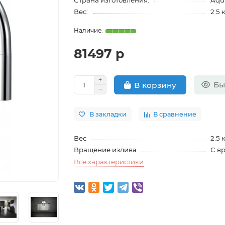
Страна изготовления:
Aqu
Вес:
2.5 
81497 р
Бы
В корзину
В закладки
В сравнение
Вес
2.5 
Вращение излива
С в
Все характеристики