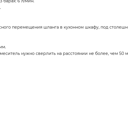
барах: 6 л/мин.
.
пасного перемещения шланга в кухонном шкафу, под столеш
мм.
меситель нужно сверлить на расстоянии не более, чем 50 м