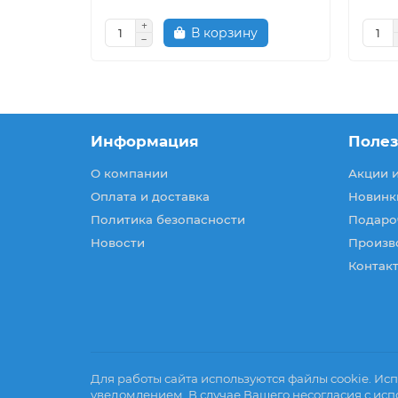
В корзину
Информация
Поле
О компании
Акции 
Оплата и доставка
Новинк
Политика безопасности
Подаро
Новости
Произв
Контакт
Для работы сайта используются файлы cookie. Исп
уведомлением. В случае Вашего несогласия с исп