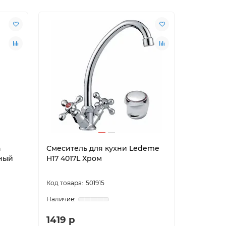
h
Смеситель для кухни Ledeme
Смесител
рный
H17 4017L Хром
Bingo St
матовый
501915
1419 р
36890 