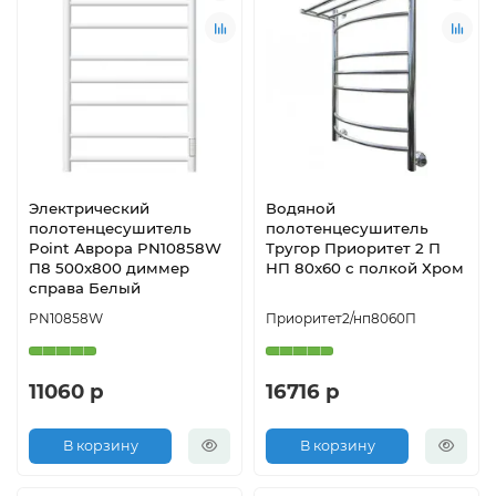
Электрический
Водяной
полотенцесушитель
полотенцесушитель
Point Аврора PN10858W
Тругор Приоритет 2 П
П8 500x800 диммер
НП 80x60 с полкой Хром
справа Белый
PN10858W
Приоритет2/нп8060П
11060 р
16716 р
В корзину
В корзину