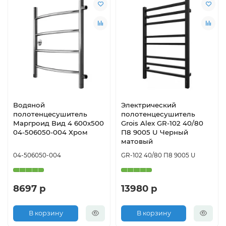
Водяной
Электрический
полотенцесушитель
полотенцесушитель
Маргроид Вид 4 600x500
Grois Alex GR-102 40/80
04-506050-004 Хром
П8 9005 U Черный
матовый
04-506050-004
GR-102 40/80 П8 9005 U
8697 р
13980 р
В корзину
В корзину