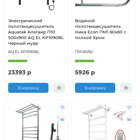
Электрический
Водяной
полотенцесушитель
полотенцесушитель
Aquatek Альтаир П10
Ника Econ ПМ1 60x60 с
500x900 AQ EL KP1090BL
полкой Хром
Черный муар
AQ EL KP1090BL
ПМ 60/60
23393 р
5926 р
В корзину
В корзину