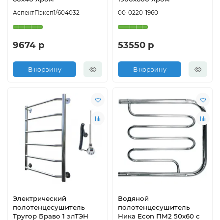
АспектПэксп1/604032
00-0220-1960
9674 р
53550 р
В корзину
В корзину
Электрический
Водяной
полотенцесушитель
полотенцесушитель
Тругор Браво 1 элТЭН
Ника Econ ПМ2 50x60 с