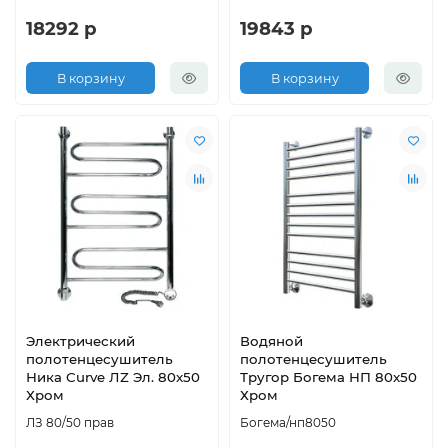
18292 р
19843 р
В корзину
В корзину
Электрический
Водяной
полотенцесушитель
полотенцесушитель
Ника Curve ЛZ Эл. 80x50
Тругор Богема НП 80x50
Хром
Хром
ЛЗ 80/50 прав
Богема/нп8050