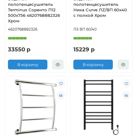
полотенцесушитель
полотенцесушитель
Terminus Соренто П12
Ника Curve ЛZ/ВП 60x40
500x756 4620768882326
с полкой Хром
Хром
4620768882326
ЛЗ ВП 60/40
33550 р
15229 р
В корзину
В корзину