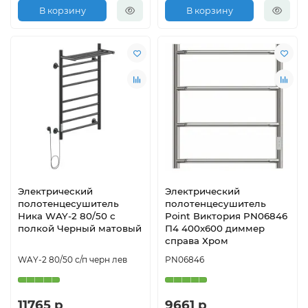
В корзину
В корзину
Электрический
Электрический
полотенцесушитель
полотенцесушитель
Ника WAY-2 80/50 с
Point Виктория PN06846
полкой Черный матовый
П4 400x600 диммер
справа Хром
WAY-2 80/50 с/п черн лев
PN06846
11765 р
9661 р