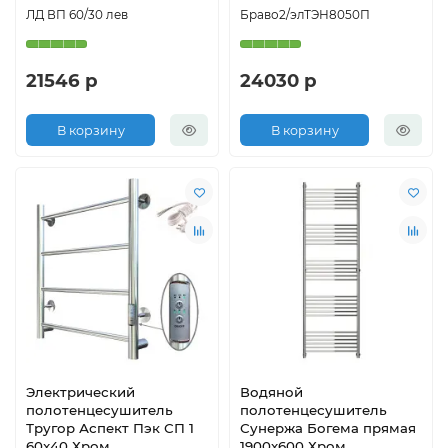
ЛД ВП 60/30 лев
Браво2/элТЭН8050П
21546 р
24030 р
В корзину
В корзину
Электрический
Водяной
полотенцесушитель
полотенцесушитель
Тругор Аспект Пэк СП 1
Сунержа Богема прямая
60x40 Хром
1900х600 Хром