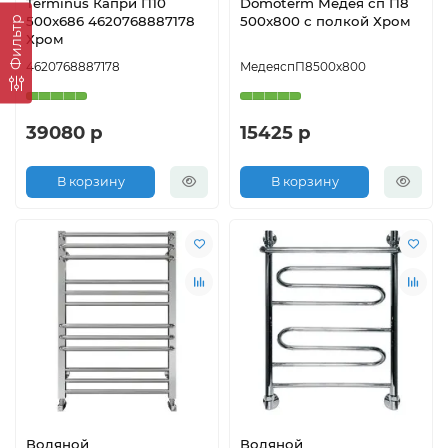
Terminus Капри П10
Domoterm Медея сп П8
500x686 4620768887178
500x800 с полкой Хром
Фильтр
Хром
4620768887178
МедеяспП8500х800
39080 р
15425 р
В корзину
В корзину
Водяной
Водяной