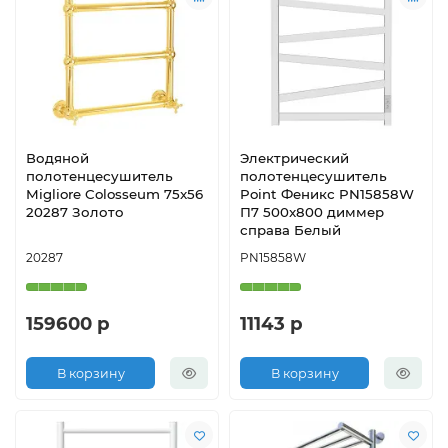
Водяной
Электрический
полотенцесушитель
полотенцесушитель
Migliore Colosseum 75x56
Point Феникс PN15858W
20287 Золото
П7 500x800 диммер
справа Белый
20287
PN15858W
159600 р
11143 р
В корзину
В корзину