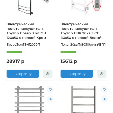
Электрический
Электрический
полотенцесушитель
полотенцесушитель
Тругор Браво 3 элТЭН
Тругор ПЭК 20квП СП
120x50 с полкой Хром
80x50 с полкой Белый
Браво3/элТЭН12050П
Пэксп20квП/8050белыйВГП
28917 р
15612 р
В корзину
В корзину