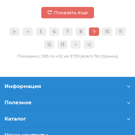
Показать еще
|<
<
5
6
7
8
9
10
11
12
13
>
>|
Показано с 385 по 432 из 3739 (всего 78 страниц)
Информация
Полезное
Каталог