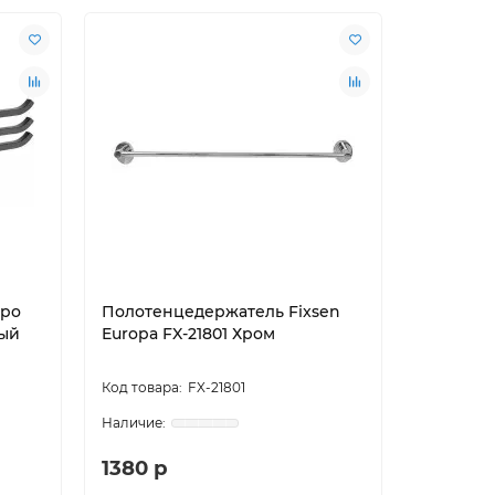
ppo
Полотенцедержатель Fixsen
Полотен
ный
Europa FX-21801 Хром
Selene 1
матовый
FX-21801
1380 р
5054 р