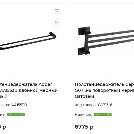
тенцедержатель Abber
Полотенцедержатель Ga
 AA1553B двойной Черный
G0713-6 поворотный Чер
вый
матовый
AA1553B
G0713-6
0 р
6775 р