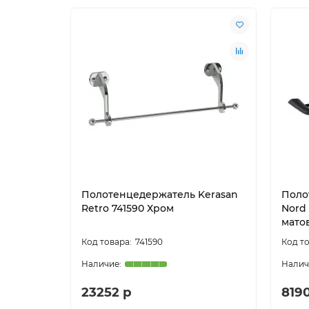
Полотенцедержатель Kerasan
Поло
Retro 741590 Хром
Nord
мато
741590
23252 р
819