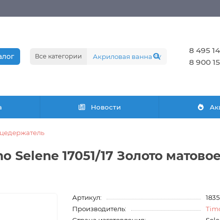
8 495 14
алог
Все категории
8 900 15
а
Новости
Ак
цедержатель
 Selene 17051/17 Золото матово
Артикул:
183
Производитель:
Tim