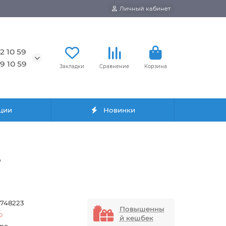
Личный кабинет
2 10 59
9 10 59
Закладки
Сравнение
Корзина
ции
Новинки
е
5748223
Повышенны
o
й кешбек