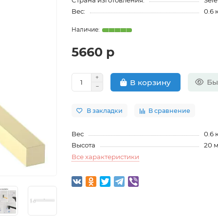
Страна изготовления:
Sel
Вес:
0.6 
5660 р
Бы
В корзину
В закладки
В сравнение
Вес
0.6 
Высота
20 
Все характеристики