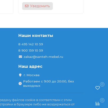
Уведомить
Наши контакты
8 495 142 10 59
8 900 159 10 59
zakaz@santeh-mebel.ru
Наш адрес
г. Москва
Работаем с 9:00 до 20:00, без
0
выходных
едачу файлов cookie в соответствии с этим
0
стройки в браузере либо же воздержаться от