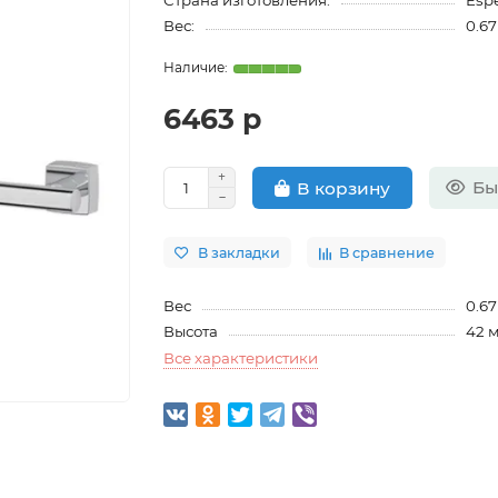
Страна изготовления:
Esp
Вес:
0.67
6463 р
Бы
В корзину
В закладки
В сравнение
Вес
0.67
Высота
42 
Все характеристики