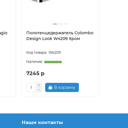
agio
Полотенцедержатель Colombo
Полотен
Design Look W4209 Хром
HB1501 
W4209
7245 р
673 р
В корзину
Уве
Наши контакты