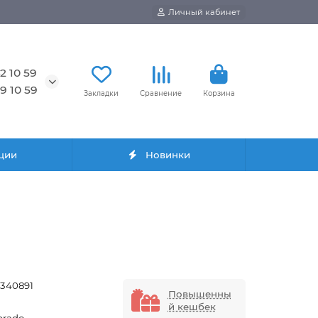
Личный кабинет
2 10 59
9 10 59
Закладки
Сравнение
Корзина
ции
Новинки
3340891
Повышенны
й кешбек