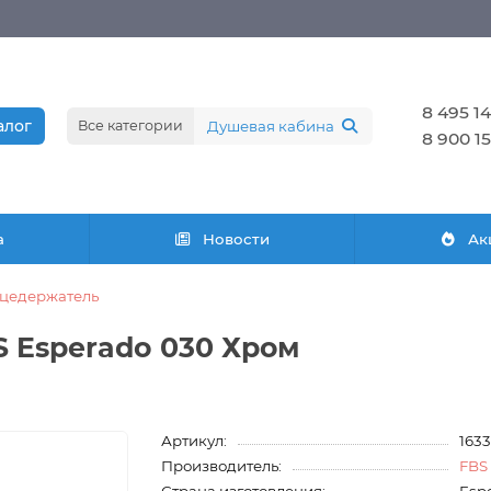
8 495 14
алог
Все категории
8 900 15
а
Новости
Ак
цедержатель
 Esperado 030 Хром
Артикул:
163
Производитель:
FBS