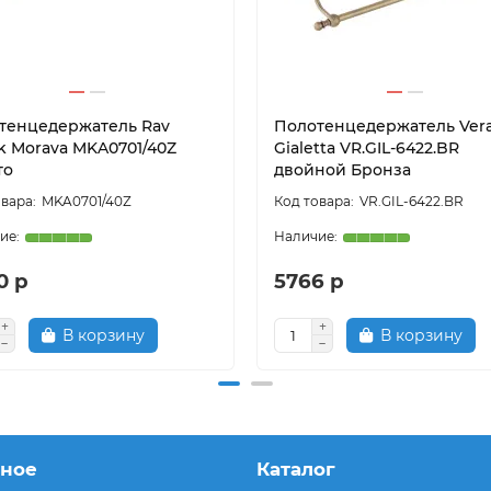
тенцедержатель Rav
Полотенцедержатель Ver
ak Morava MKA0701/40Z
Gialetta VR.GIL-6422.BR
то
двойной Бронза
MKA0701/40Z
VR.GIL-6422.BR
0 р
5766 р
В корзину
В корзину
зное
Каталог