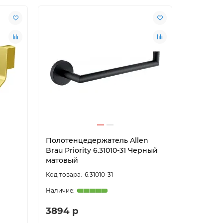
Полотенцедержатель Allen
Полотен
Brau Priority 6.31010-31 Черный
Omega 1
матовый
6.31010-31
3894 р
3803 р