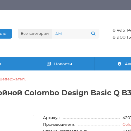
8 495 14
алог
Все категории
8 900 15
а
Новости
Ак
цедержатель
йной Colombo Design Basic Q B3
Артикул:
420
Производитель:
Col