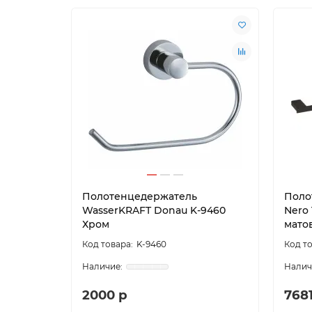
Полотенцедержатель
Поло
WasserKRAFT Donau K-9460
Nero
Хром
мато
K-9460
2000 р
7681