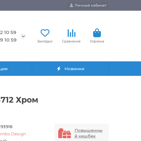
Личный кабинет
2 10 59
9 10 59
Закладки
Сравнение
Корзина
ции
Новинки
712 Хром
193918
Повышенны
ombo Design
й кешбек