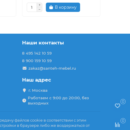
В корзину
Наши контакты
8 495 142 10 59
8 900 159 10 59
zakaz@santeh-mebel.ru
Наш адрес
г. Москва
Работаем с 9:00 до 20:00, без
0
выходных
едачу файлов cookie в соответствии с этим
0
стройки в браузере либо же воздержаться от