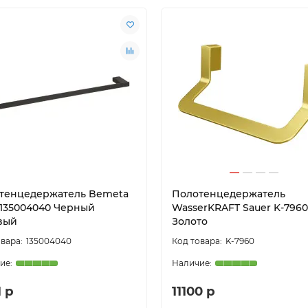
тенцедержатель Bemeta
Полотенцедержатель
 135004040 Черный
WasserKRAFT Sauer K-7960
вый
Золото
135004040
K-7960
 р
11100 р