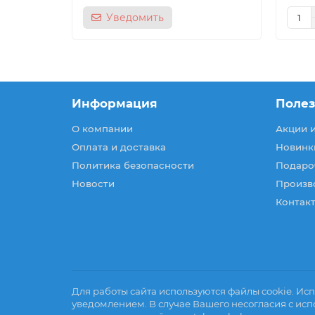
Уведомить
Информация
Поле
О компании
Акции 
Оплата и доставка
Новинк
Политика безопасности
Подаро
Новости
Произв
Контакт
Для работы сайта используются файлы cookie. Исп
уведомлением. В случае Вашего несогласия с исп