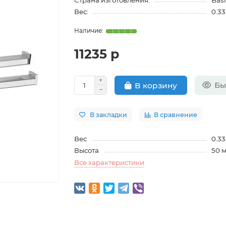
Страна изготовления:
Basi
Вес:
0.33
11235 р
Бы
В корзину
В закладки
В сравнение
Вес
0.33
Высота
50 
Все характеристики