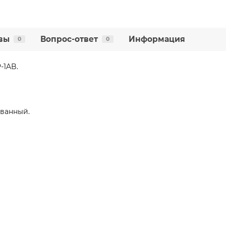
вы
Вопрос-ответ
Информация
0
0
-1AB.
ованный.