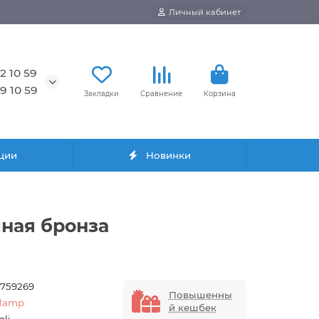
Личный кабинет
2 10 59
9 10 59
Закладки
Сравнение
Корзина
ции
Новинки
чная бронза
6759269
Повышенны
elamp
й кешбек