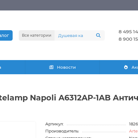
8 495 14
алог
Все категории
8 900 15
а
Новости
Ак
telamp Napoli A6312AP-1AB Анти
Артикул:
182
Производитель:
Art