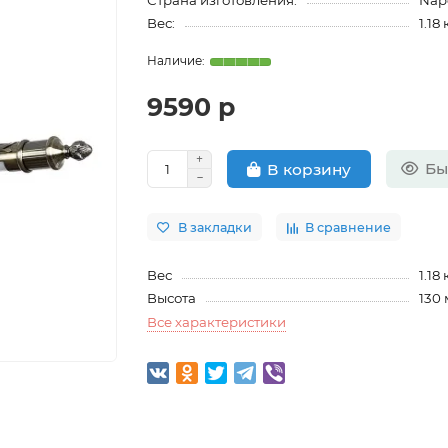
Страна изготовления:
Nap
Вес:
1.18 
9590 р
Бы
В корзину
В закладки
В сравнение
Вес
1.18 
Высота
130
Все характеристики