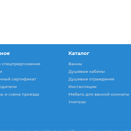
зное
Каталог
и спецпредложения
Ванны
и
Душевые кабины
чный сертификат
Душевые ограждения
одители
Инсталляции
ы и схема проезда
Мебель для ванной комнаты
Унитазы