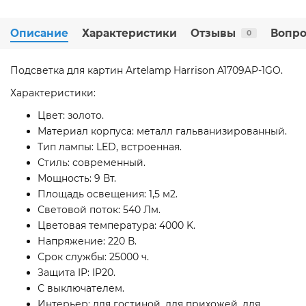
Описание
Характеристики
Отзывы
Вопро
0
Подсветка для картин Artelamp Harrison A1709AP-1GO.
Характеристики:
Цвет: золото.
Материал корпуса: металл гальванизированный.
Тип лампы: LED, встроенная.
Стиль: современный.
Мощность: 9 Вт.
Площадь освещения: 1,5 м2.
Световой поток: 540 Лм.
Цветовая температура: 4000 K.
Напряжение: 220 В.
Срок службы: 25000 ч.
Защита IP: IP20.
С выключателем.
Интерьер: для гостиной, для прихожей, для