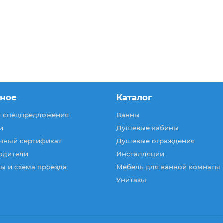
зное
Каталог
и спецпредложения
Ванны
и
Душевые кабины
чный сертификат
Душевые ограждения
одители
Инсталляции
ы и схема проезда
Мебель для ванной комнаты
Унитазы