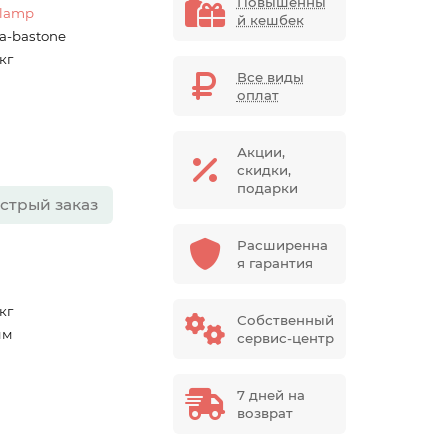
Повышенны
elamp
й кешбек
a-bastone
 кг
Все виды
оплат
Акции,
скидки,
подарки
стрый заказ
Расширенна
я гарантия
 кг
Собственный
мм
сервис-центр
7 дней на
возврат