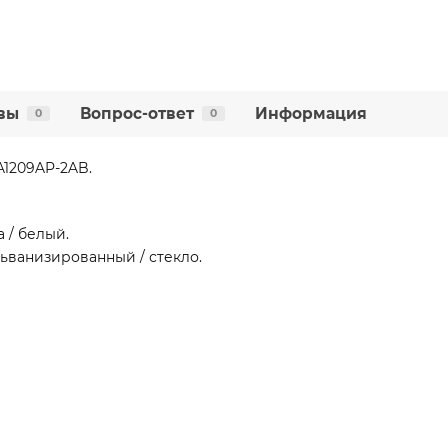
вы
Вопрос-ответ
Информация
0
0
A1209AP-2AB.
 / белый.
ьванизированный / стекло.