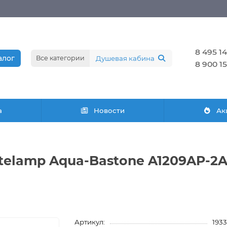
8 495 14
алог
Все категории
8 900 15
а
Новости
Ак
rtelamp Aqua-Bastone A1209AP-2
Артикул:
193