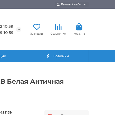
Личный кабинет
2 10 59
9 10 59
Закладки
Сравнение
Корзина
ции
Новинки
AB Белая Античная
3488159