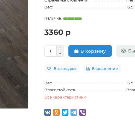
Страна изготовления:
Her
Вес:
13.5
3360 р
Бы
В корзину
В закладки
В сравнение
Вес
13.5
Влагостойкость
Вла
Все характеристики