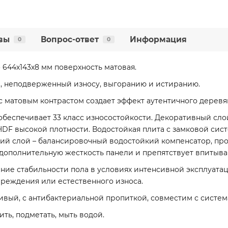
вы
Вопрос-ответ
Информация
0
0
o 644х143х8 мм поверхность матовая.
, неподверженный износу, выгоранию и истиранию.
с матовым контрастом создает эффект аутентичного деревя
обеспечивает 33 класс износостойкости. Декоративный сл
DF высокой плотности. Водостойкая плита с замковой сист
ий слой – балансировочный водостойкий компенсатор, пр
 дополнительную жесткость панели и препятствует впитыва
ение стабильности пола в условиях интенсивной эксплуатац
вреждения или естественного износа.
ивый, с антибактериальной пропиткой, совместим с систем
ть, подметать, мыть водой.