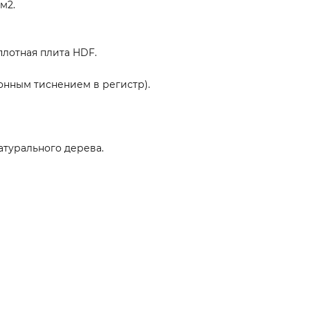
м2.
плотная плита HDF.
онным тиснением в регистр).
атурального дерева.