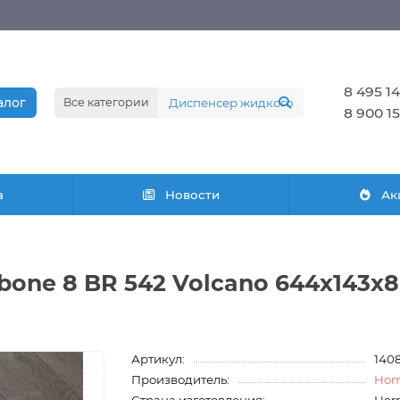
8 495 14
алог
Все категории
8 900 15
а
Новости
Ак
bone 8 BR 542 Volcano 644х143х
Артикул:
140
Производитель:
Hom