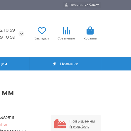
Личный кабинет
2 10 59
9 10 59
Закладки
Сравнение
Корзина
ции
Новинки
8 мм
8482516
Повышенны
flor
й кешбек