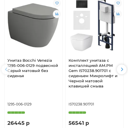
Унитаз Bocchi Venezia
Комплект унитаза с
1295-006-0129 подвесной
инсталляцией AM.PM
Серый матовый без
Gem IS70238.901701 с
сиденья
сиденьем Микролифт и
Черной матовой
клавишей смыва
1295-006-0129
IS70238.901701
26445 р
56541 р