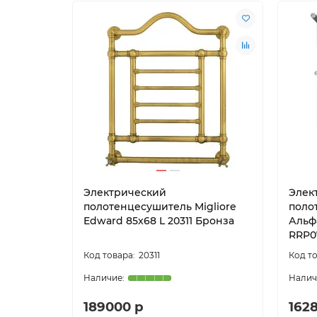
Электрический
Элек
полотенцесушитель Migliore
поло
Edward 85x68 L 20311 Бронза
Альф
RRP0
20311
189000 р
162