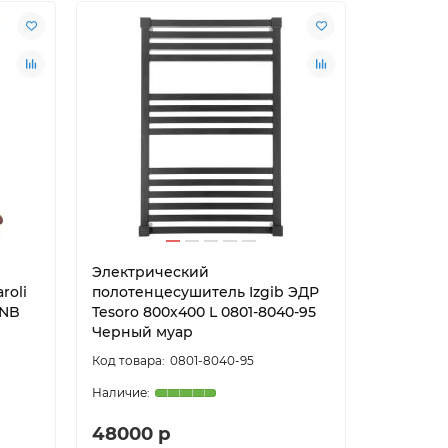
Электрический
Электри
roli
полотенцесушитель Izgib ЭДР
полотен
BNB
Tesoro 800х400 L 0801-8040-95
Black&Wh
Черный муар
388WM с
0801-8040-95
48000 р
37000 