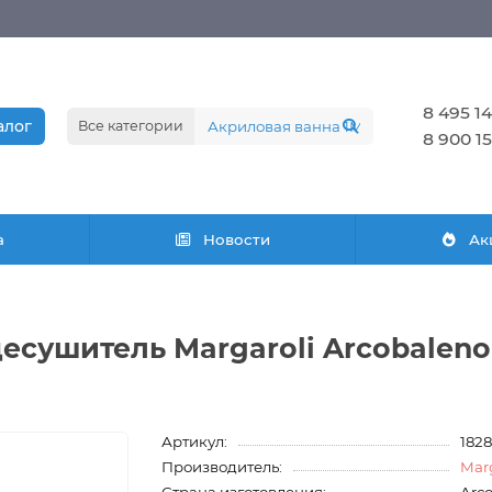
8 495 14
алог
Все категории
8 900 15
а
Новости
Ак
есушитель Margaroli Arcobaleno
Артикул:
182
Производитель:
Marg