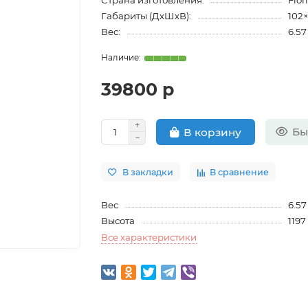
Страна изготовления:
Flor
Габариты (ДхШхВ):
102
Вес:
6.57
39800 р
Бы
В корзину
В закладки
В сравнение
Вес
6.57
Высота
119
Все характеристики