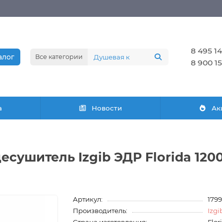
8 495 14
алог
Все категории
8 900 15
а
Новости
Ак
сушитель Izgib ЭДР Florida 1200
Артикул:
179
Производитель:
Izgi