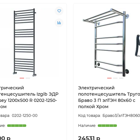
трический
Электрический
тенцесушитель Izgib ЭДР
полотенцесушитель Труг
ey 1200х500 R 0202-1250-
Браво 3 П элТЭН 80x60 с
ром
полкой Хром
0202-1250-00
Браво3/элТЭН806
00 р
24531 р