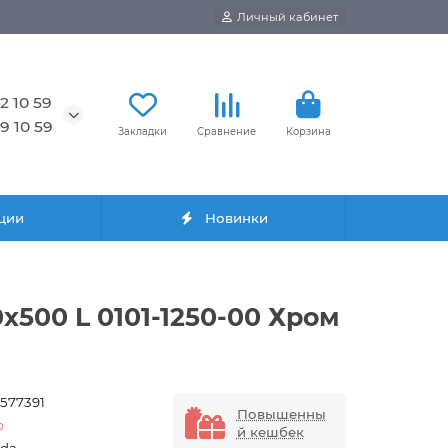
Личный кабинет
2 10 59
9 10 59
Закладки
Сравнение
Корзина
ции
Новинки
х500 L 0101-1250-00 Хром
9577391
Повышенны
b
й кешбек