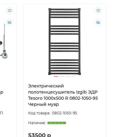
Электрический
Электри
ор
полотенцесушитель Izgib ЭДР
полотен
Tesoro 1000х500 R 0802-1050-95
Florida 
Черный муар
Белый м
0П
0802-1050-95
53500 р
28997 