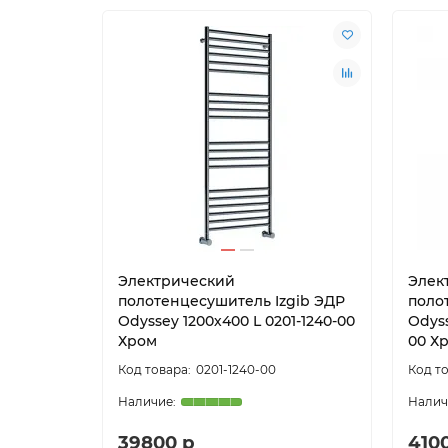
Электрический
Элек
полотенцесушитель Izgib ЭДР
поло
Odyssey 1200х400 L 0201-1240-00
Odyss
Хром
00 Х
0201-1240-00
39800 р
410