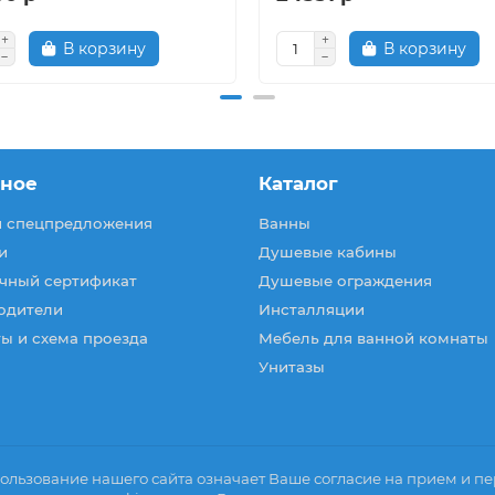
В корзину
В корзину
зное
Каталог
и спецпредложения
Ванны
и
Душевые кабины
чный сертификат
Душевые ограждения
одители
Инсталляции
ы и схема проезда
Мебель для ванной комнаты
Унитазы
ользование нашего сайта означает Ваше согласие на прием и пер