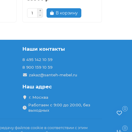
В корзину
Наши контакты
8 495 142 10 59
8 900 159 10 59
zakaz@santeh-mebel.ru
Наш адрес
г. Москва
Работаем с 9:00 до 20:00, без
0
выходных
едачу файлов cookie в соответствии с этим
0