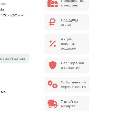
Повышенны
ntic
й кешбек
ola
×400×1260 мм
Все виды
оплат
Акции,
скидки,
подарки
стрый заказ
Расширенна
я гарантия
Собственный
сервис-центр
0 мм
7 дней на
возврат