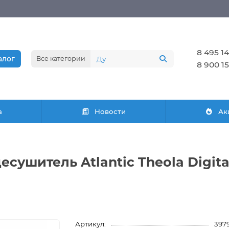
8 495 14
алог
Все категории
8 900 15
а
Новости
Ак
сушитель Atlantic Theola Digit
Артикул:
397