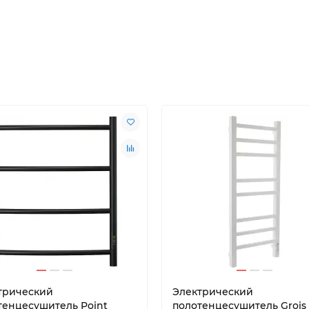
трический
Электрический
тенцесушитель Point
полотенцесушитель Grois 