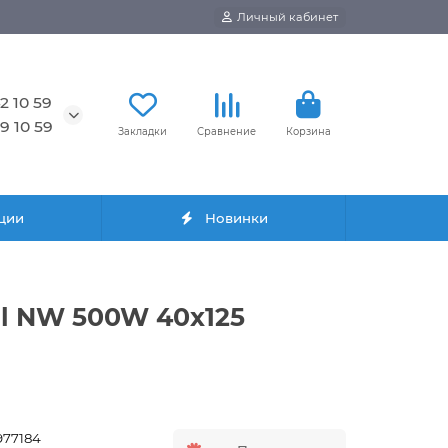
Личный кабинет
2 10 59
9 10 59
Закладки
Сравнение
Корзина
ции
Новинки
al NW 500W 40x125
977184