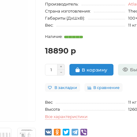
Производитель:
Atla
Страна изготовления:
The
Габариты (ДхШхВ):
100
Вес:
11 кг
18890 р
Бы
В корзину
В закладки
В сравнение
Вес
11 кг
Высота
126
Все характеристики