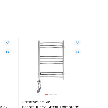
Электрический
Электри
Alex
полотенцесушитель Domoterm
полотен