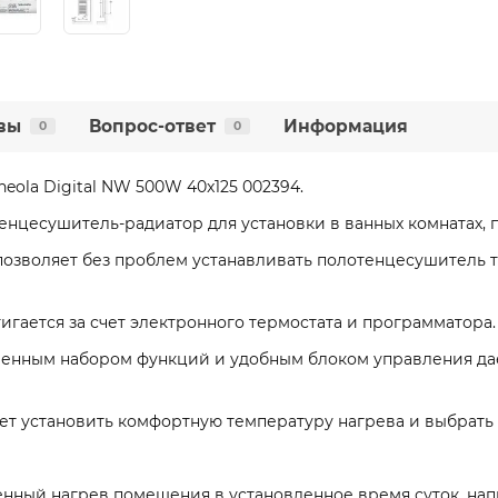
вы
Вопрос-ответ
Информация
0
0
eola Digital NW 500W 40x125 002394.
лотенцесушитель-радиатор для установки в ванных комнатах, 
позволяет без проблем устанавливать полотенцесушитель та
гается за счет электронного термостата и программатора.
енным набором функций и удобным блоком управления да
т установить комфортную температуру нагрева и выбрать
енный нагрев помещения в установленное время суток, на