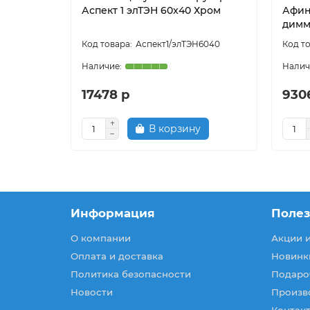
Аспект 1 элТЭН 60x40 Хром
Афин
димм
Аспект1/элТЭН6040
17478 р
930
В корзину
Информация
Поле
О компании
Акции 
Оплата и доставка
Новинк
Политика безопасности
Подаро
Новости
Произв