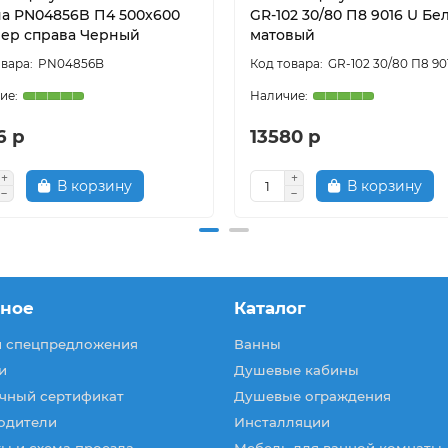
а PN04856B П4 500x600
GR-102 30/80 П8 9016 U Бе
ер справа Черный
матовый
PN04856B
GR-102 30/80 П8 90
6 р
13580 р
В корзину
В корзину
зное
Каталог
и спецпредложения
Ванны
и
Душевые кабины
чный сертификат
Душевые ограждения
одители
Инсталляции