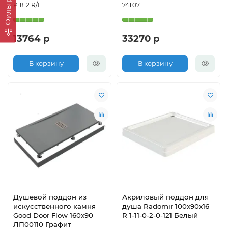
Фильтр
P1812 R/L
74T07
13764 р
33270 р
В корзину
В корзину
Душевой поддон из
Акриловый поддон для
искусственного камня
душа Radomir 100x90x16
Good Door Flow 160x90
R 1-11-0-2-0-121 Белый
ЛП00110 Графит