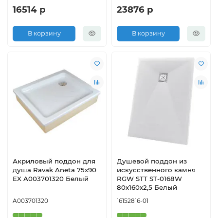
16514 р
23876 р
В корзину
В корзину
Акриловый поддон для
Душевой поддон из
душа Ravak Aneta 75x90
искусственного камня
EX A003701320 Белый
RGW STT ST-0168W
80x160x2,5 Белый
A003701320
16152816-01