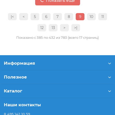
Показать еще
|<
<
5
6
7
8
9
10
11
12
13
>
>|
Показано с 385 по 432 из 783 (всего 17 страниц)
Информация
Полезное
Каталог
Наши контакты
8 495 142 10 59