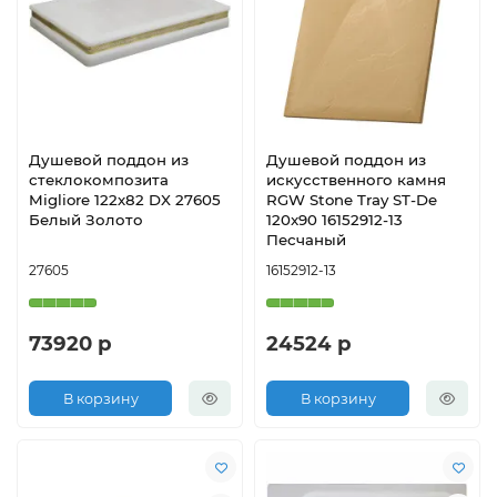
Душевой поддон из
Душевой поддон из
стеклокомпозита
искусственного камня
Migliore 122х82 DX 27605
RGW Stone Tray ST-De
Белый Золото
120x90 16152912-13
Песчаный
27605
16152912-13
73920 р
24524 р
В корзину
В корзину