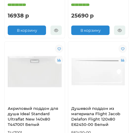
16938 р
25690 р
В корзину
В корзину
Акриловый поддон для
Душевой поддон из
душа Ideal Standard
материала Flight Jacob
Ultraflat New 140х80
Delafon Flight 120x80
T447001 Белый
E62450-00 Белый
T447001
E62450-00