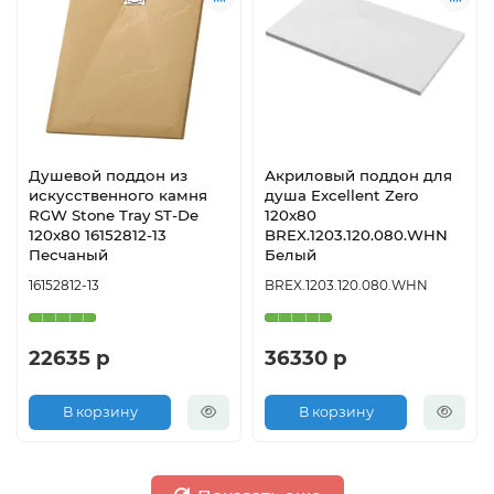
Душевой поддон из
Акриловый поддон для
искусственного камня
душа Excellent Zero
RGW Stone Tray ST-De
120х80
120x80 16152812-13
BREX.1203.120.080.WHN
Песчаный
Белый
16152812-13
BREX.1203.120.080.WHN
22635 р
36330 р
В корзину
В корзину