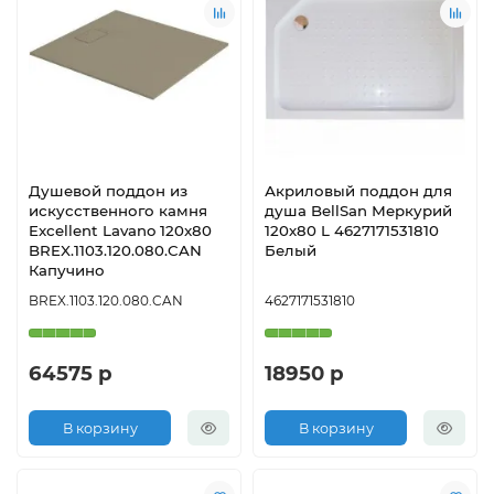
Душевой поддон из
Акриловый поддон для
искусственного камня
душа BellSan Меркурий
Excellent Lavano 120x80
120х80 L 4627171531810
BREX.1103.120.080.CAN
Белый
Капучино
BREX.1103.120.080.CAN
4627171531810
64575 р
18950 р
В корзину
В корзину