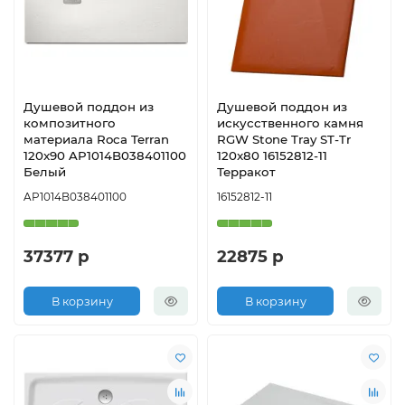
Душевой поддон из
Душевой поддон из
композитного
искусственного камня
материала Roca Terran
RGW Stone Tray ST-Tr
120x90 AP1014B038401100
120x80 16152812-11
Белый
Терракот
AP1014B038401100
16152812-11
37377 р
22875 р
В корзину
В корзину