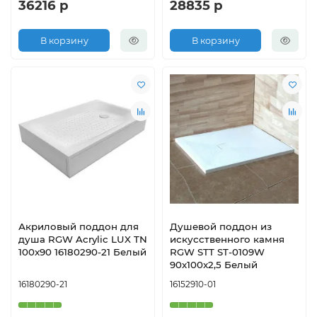
36216 р
28835 р
В корзину
В корзину
Акриловый поддон для
Душевой поддон из
душа RGW Acrylic LUX TN
искусственного камня
100x90 16180290-21 Белый
RGW STT ST-0109W
90x100x2,5 Белый
16180290-21
16152910-01