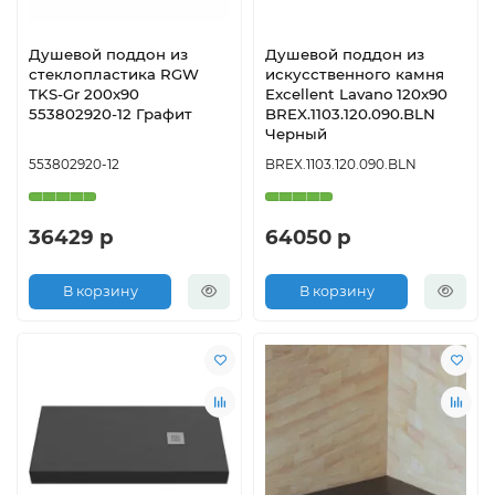
Душевой поддон из
Душевой поддон из
стеклопластика RGW
искусственного камня
TKS-Gr 200x90
Excellent Lavano 120x90
553802920-12 Графит
BREX.1103.120.090.BLN
Черный
553802920-12
BREX.1103.120.090.BLN
36429 р
64050 р
В корзину
В корзину