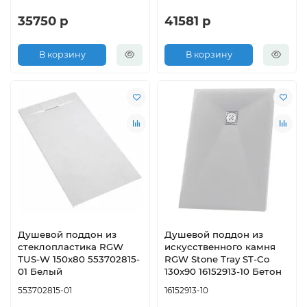
35750 р
41581 р
В корзину
В корзину
Душевой поддон из
Душевой поддон из
стеклопластика RGW
искусственного камня
TUS-W 150x80 553702815-
RGW Stone Tray ST-Co
01 Белый
130x90 16152913-10 Бетон
553702815-01
16152913-10