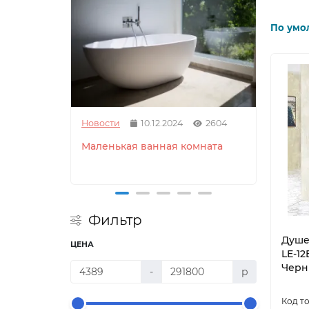
По умо
Новости
10.12.2024
2604
Новос
Маленькая ванная комната
Как 
душе
Фильтр
Душе
ЦЕНА
LE-12
Черн
-
р