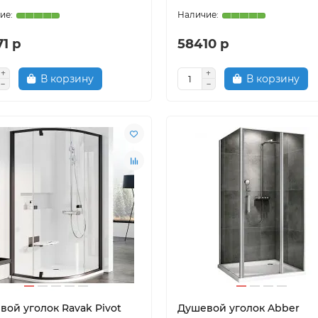
1 р
58410 р
В корзину
В корзину
вой уголок Ravak Pivot
Душевой уголок Abber