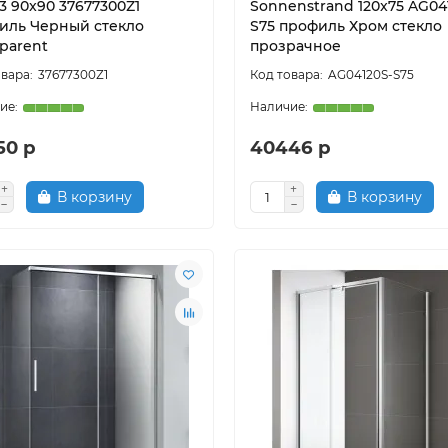
3 90x90 37677300Z1
Sonnenstrand 120x75 AG04
иль Черный стекло
S75 профиль Хром стекло
parent
прозрачное
37677300Z1
AG04120S-S75
50 р
40446 р
В корзину
В корзину