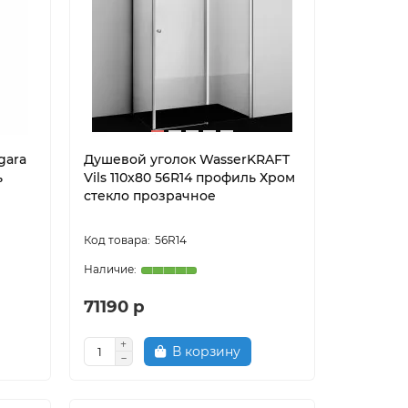
gara
Душевой уголок WasserKRAFT
ь
Vils 110x80 56R14 профиль Хром
стекло прозрачное
56R14
71190 р
В корзину