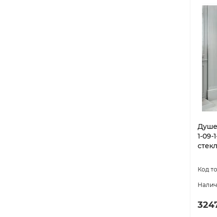
Душе
1-09-
стек
324