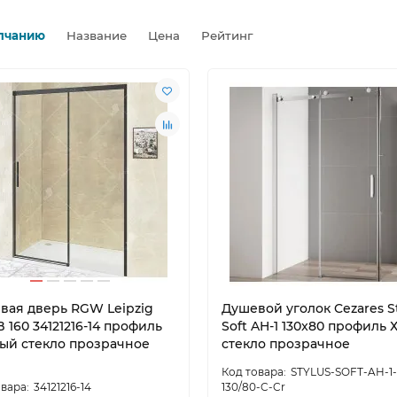
лчанию
Название
Цена
Рейтинг
ти
26.09.2024
2410
Новости
04.05.2024
3
выбрать поддон для
Как вписать душевой угол
вой?
интерьер ванной комнат
вая дверь RGW Leipzig
Душевой уголок Cezares St
B 160 34121216-14 профиль
Soft AH-1 130x80 профиль 
ый стекло прозрачное
стекло прозрачное
STYLUS-SOFT-AH-1-
34121216-14
130/80-C-Cr