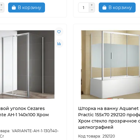
В корзину
В корзину
вой уголок Cezares
Шторка на ванну Aquanet
nte AH-1 140х100 Хром
Practic 155х70 292120 про
Хром стекло прозрачное 
шелкографией
VARIANTE-AH-1-130/140-
Cr
292120