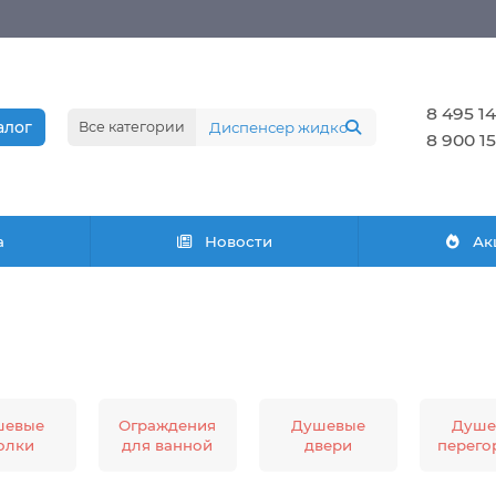
8 495 14
алог
Все категории
8 900 15
а
Новости
Ак
шевые
Ограждения
Душевые
Душе
олки
для ванной
двери
перего