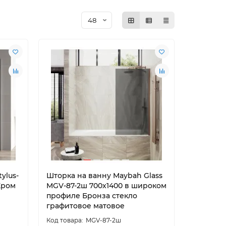
038
Новости
28.12.2023
2541
Новости
ок в
Совмещенный санузел
Как выб
ы
ванной?
ylus-
Шторка на ванну Maybah Glass
Хром
MGV-87-2ш 700x1400 в широком
профиле Бронза стекло
графитовое матовое
MGV-87-2ш