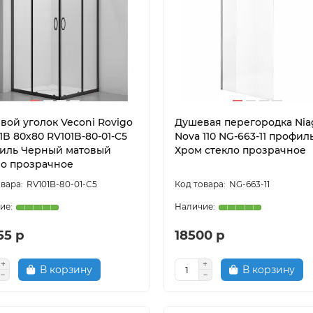
вой уголок Veconi Rovigo
Душевая перегородка Nia
1B 80х80 RV101B-80-01-C5
Nova 110 NG-663-11 профил
иль Черный матовый
Хром стекло прозрачное
ло прозрачное
RV101B-80-01-C5
NG-663-11
55 р
18500 р
В корзину
В корзину