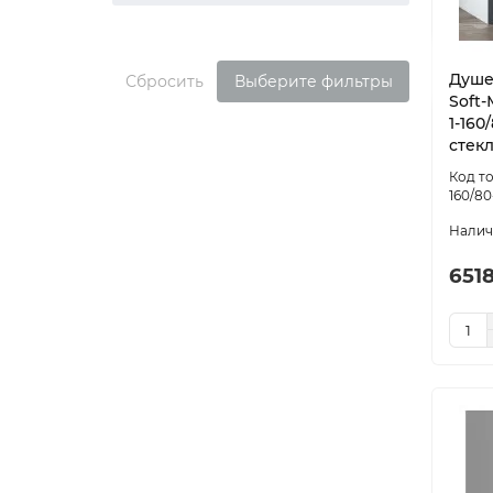
Душе
Сбросить
Выберите фильтры
Soft
1-160
стек
160/80
651