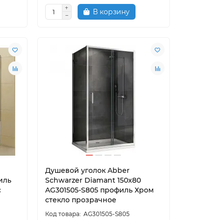
В корзину
Душевой уголок Abber
филь
Schwarzer Diamant 150x80
с
AG301505-S805 профиль Хром
стекло прозрачное
AG301505-S805