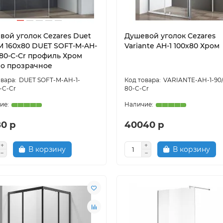
вой уголок Cezares Duet
Душевой уголок Cezares
-М 160x80 DUET SOFT-M-AH-
Variante AH-1 100х80 Хром
/80-C-Cr профиль Хром
ло прозрачное
DUET SOFT-M-AH-1-
VARIANTE-AH-1-90/
-C-Cr
80-C-Cr
80 р
40040 р
В корзину
В корзину