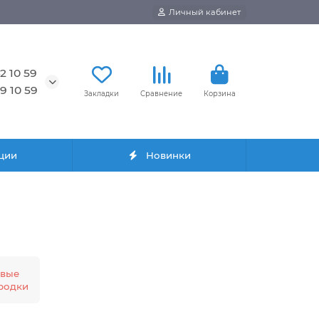
Личный кабинет
2 10 59
9 10 59
Закладки
Сравнение
Корзина
ции
Новинки
вые
родки