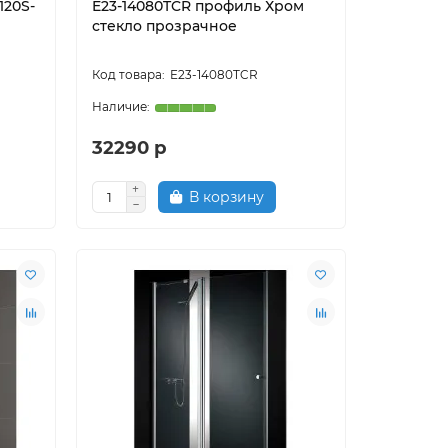
120S-
E23-14080TCR профиль Хром
стекло прозрачное
E23-14080TCR
32290 р
В корзину