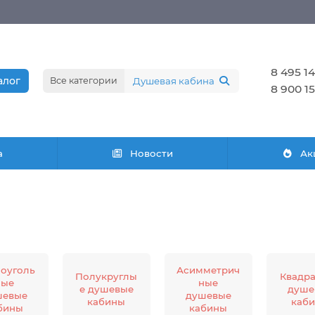
8 495 14
алог
Все категории
8 900 15
а
Новости
Ак
оуголь
Асимметрич
Полукруглы
Квадр
ные
ные
е душевые
душе
шевые
душевые
кабины
каб
бины
кабины