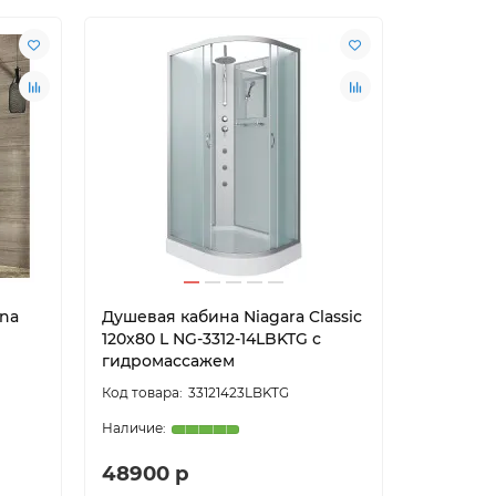
sna
Душевая кабина Niagara Classic
120x80 L NG-3312-14LBKTG с
гидромассажем
33121423LBKTG
48900 р