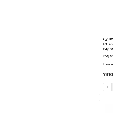
Душев
120x8
гидр
731