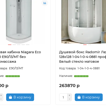
вая кабина Niagara Eco
Душевой бокс Radomir Ла
 E90/13/MT без
128x128 1-04-1-0-4-0881 пр
омассажа
Белый стекло матовое
E90/13/MT
1-04-1-0-4-0881
00 р
263870 р
В корзину
В корзину