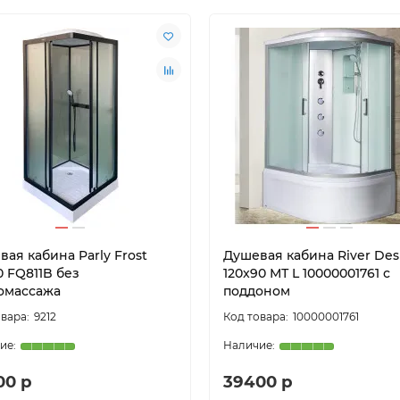
ая кабина Parly Frost
Душевая кабина River De
0 FQ811B без
120x90 МТ L 10000001761 с
омассажа
поддоном
9212
10000001761
00 р
39400 р