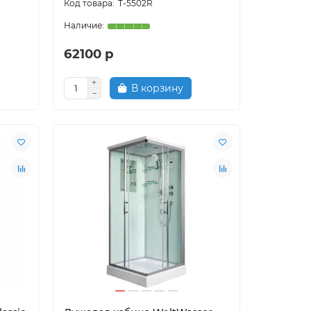
T-5502R
62100 р
В корзину