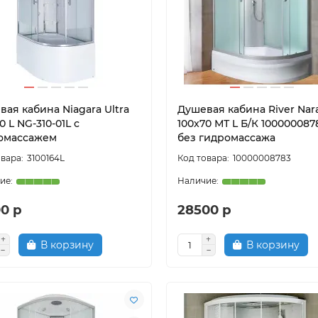
ая кабина Niagara Ultra
Душевая кабина River Nar
0 L NG-310-01L с
100x70 МТ L Б/К 100000087
омассажем
без гидромассажа
3100164L
10000008783
00 р
28500 р
В корзину
В корзину