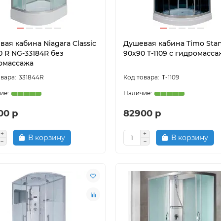
ая кабина Niagara Classic
Душевая кабина Timo Stan
0 R NG-33184R без
90x90 T-1109 с гидромасс
омассажа
331844R
T-1109
00 р
82900 р
В корзину
В корзину