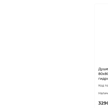
Душев
80x8
гидр
329