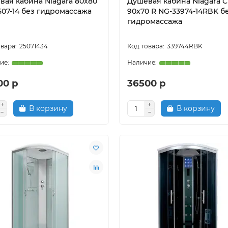
вая кабина Niagara 80x80
Душевая кабина Niagara Cl
507-14 без гидромассажа
90х70 R NG-33974-14RBK б
гидромассажа
25071434
339744RBK
00 р
36500 р
В корзину
В корзину