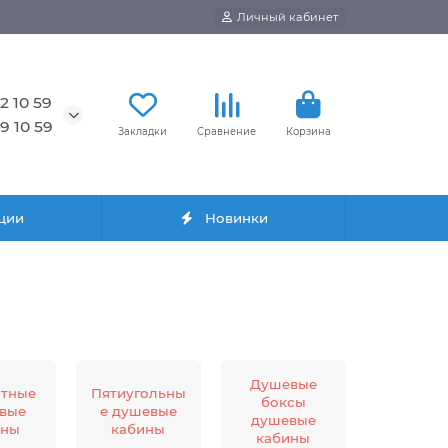
Личный кабинет
2 10 59
9 10 59
Закладки
Сравнение
Корзина
ции
Новинки
Душевые
атные
Пятиугольны
боксы
вые
е душевые
душевые
ины
кабины
кабины