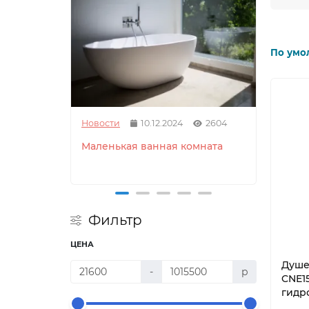
По умо
Новости
10.12.2024
2604
Новос
Маленькая ванная комната
Как 
душе
Фильтр
ЦЕНА
Душе
-
р
CNE15
гидр