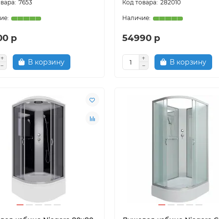
7653
282010
00 р
54990 р
В корзину
В корзину