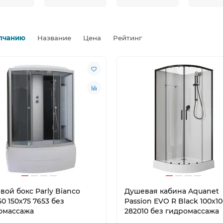
лчанию
Название
Цена
Рейтинг
ти
26.09.2024
2410
Новости
04.05.2024
3
выбрать поддон для
Как вписать душевой угол
вой?
интерьер ванной комнат
вой бокс Parly Bianco
Душевая кабина Aquanet
0 150х75 7653 без
Passion EVO R Black 100х1
омассажа
282010 без гидромассажа