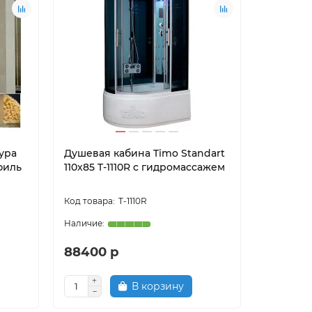
ура
Душевая кабина Timo Standart
офиль
110x85 T-1110R с гидромассажем
T-1110R
88400 р
В корзину