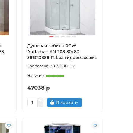
a
Душевая кабина RGW
83
Andaman AN-208 80х80
381320888-12 без гидромассажа
381320888-12
47038 р
В корзину