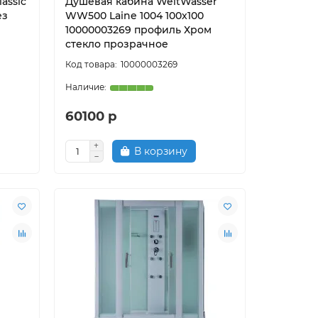
assic
Душевая кабина WeltWasser
ез
WW500 Laine 1004 100x100
10000003269 профиль Хром
стекло прозрачное
10000003269
60100 р
В корзину