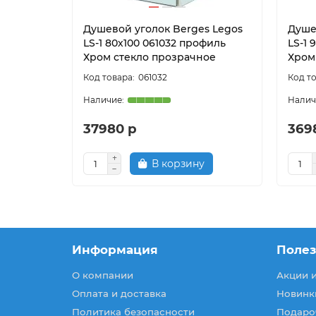
Душевой уголок Berges Legos
Душе
LS-1 80х100 061032 профиль
LS-1 
Хром стекло прозрачное
Хром
061032
37980 р
369
В корзину
Информация
Поле
О компании
Акции 
Оплата и доставка
Новинк
Политика безопасности
Подаро