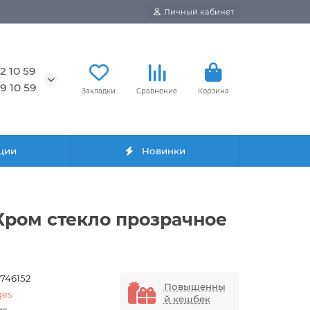
Личный кабинет
2 10 59
9 10 59
Закладки
Сравнение
Корзина
ции
Новинки
 Хром стекло прозрачное
3746152
Повышенны
ges
й кешбек