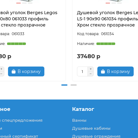
вой уголок Berges Legos
Душевой уголок Berges L
90х80 061033 профиль
LS-1 90х90 061034 профиль
 стекло прозрачное
Хром стекло прозрачное
061033
061034
80 р
37480 р
В корзину
В корзину
зное
Каталог
и спецпредложения
Ванны
и
Душевые кабины
чный сертификат
Душевые ограждения