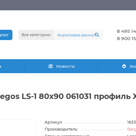
8 495 14
алог
Все категории
8 900 15
а
Новости
Ак
egos LS-1 80х90 061031 профиль
Артикул:
163
Производитель:
Ber