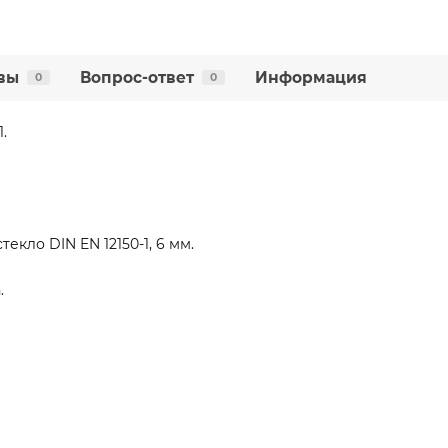
вы
Вопрос-ответ
Информация
0
0
.
екло DIN EN 12150-1, 6 мм.
.