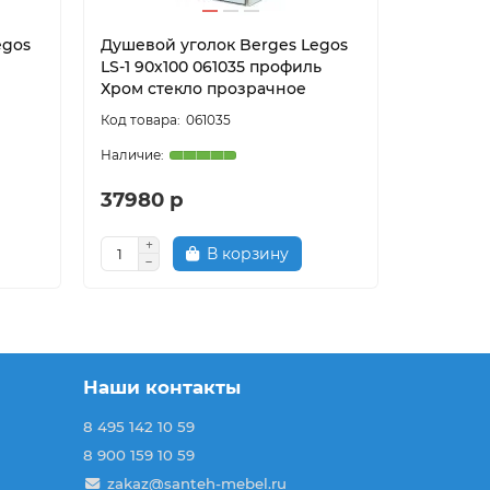
egos
Душевой уголок Berges Legos
Душевой
LS-1 90х100 061035 профиль
LS-1 100
Хром стекло прозрачное
Хром ст
061035
37980 р
36480
В корзину
Наши контакты
8 495 142 10 59
8 900 159 10 59
zakaz@santeh-mebel.ru