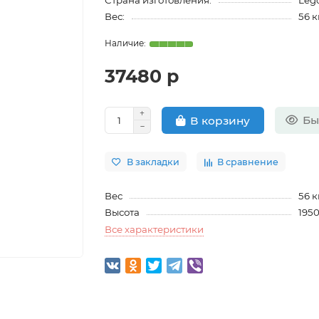
Страна изготовления:
Leg
Вес:
56 к
37480 р
Бы
В корзину
В закладки
В сравнение
Вес
56 к
Высота
195
Все характеристики