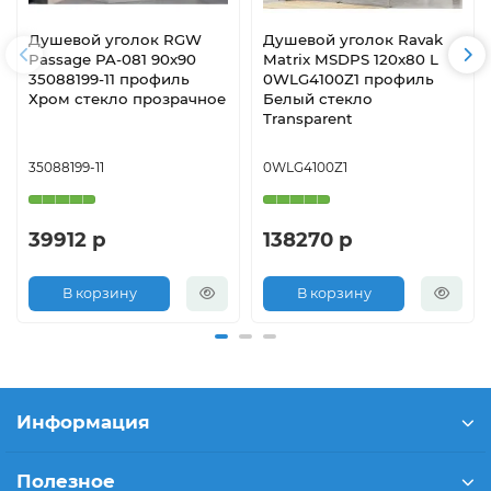
Душевой уголок RGW
Душевой уголок Ravak
Passage PA-081 90х90
Matrix MSDPS 120x80 L
35088199-11 профиль
0WLG4100Z1 профиль
Хром стекло прозрачное
Белый стекло
Transparent
35088199-11
0WLG4100Z1
39912 р
138270 р
В корзину
В корзину
Информация
Полезное