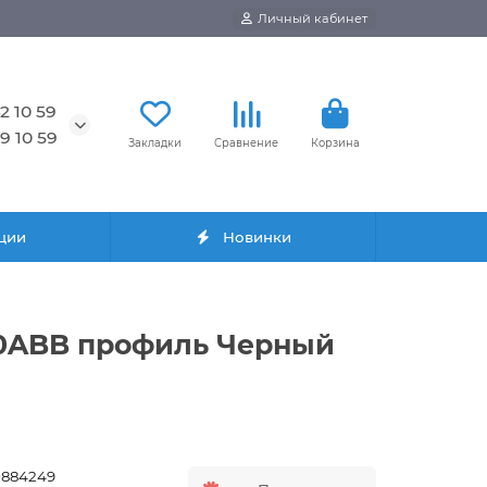
Личный кабинет
2 10 59
9 10 59
Закладки
Сравнение
Корзина
ции
Новинки
110ABB профиль Черный
0884249