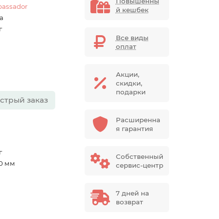
Повышенны
assador
й кешбек
sa
г
Все виды
оплат
Акции,
скидки,
подарки
стрый заказ
Расширенна
я гарантия
г
Собственный
0 мм
сервис-центр
7 дней на
возврат