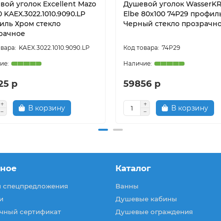
вой уголок Excellent Mazo
Душевой уголок WasserK
 KAEX.3022.1010.9090.LP
Elbe 80x100 74P29 профил
иль Хром стекло
Черный стекло прозрачн
рачное
KAEX.3022.1010.9090.LP
74P29
25 р
59856 р
В корзину
В корзину
зное
Каталог
и спецпредложения
Ванны
и
Душевые кабины
чный сертификат
Душевые ограждения