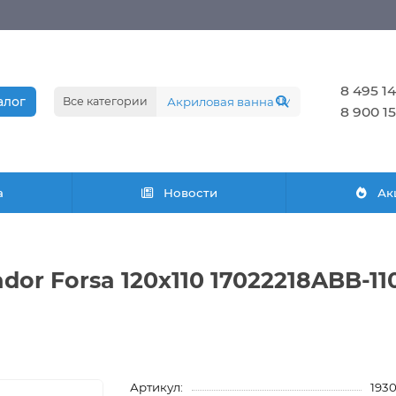
8 495 14
алог
Все категории
8 900 15
а
Новости
Ак
dor Forsa 120х110 17022218ABB-
Артикул:
193