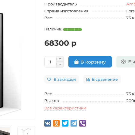
Производитель:
Amb
Страна изготовления:
For
Вес:
73 к
68300 р
Бы
В корзину
В закладки
В сравнение
Вес
73 к
Высота
200
Все характеристики