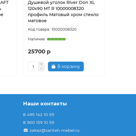
RAFT
Душевой уголок River Don XL
Душевой
ь
120x90 MT R 10000008320
Molveno 
ое
профиль Матовый хром стекло
Хром ст
матовое
10000008320
IV
25700 р
42890
В корзину
Наши контакты
8 495 142 10 59
8 900 159 10 59
zakaz@santeh-mebel.ru