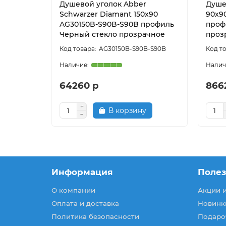
Душевой уголок Abber
Душе
Schwarzer Diamant 150х90
90х90
AG30150B-S90B-S90B профиль
проф
Черный стекло прозрачное
проз
AG30150B-S90B-S90B
64260 р
866
В корзину
Информация
Поле
О компании
Акции 
Оплата и доставка
Новинк
Политика безопасности
Подаро