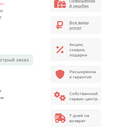
Повышенны
oni
й кешбек
eo
г
Все виды
оплат
Акции,
скидки,
подарки
стрый заказ
Расширенна
я гарантия
г
Собственный
мм
сервис-центр
7 дней на
возврат