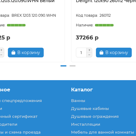
.1203.120.090.WHN Белый
Delight 120x90 260112 Чер
BREX.1203.120.090.WHN
260112
25 р
37266 р
В корзину
В корзину
зное
Каталог
и спецпредложения
Ванны
и
Душевые кабины
чный сертификат
Душевые ограждения
одители
Инсталляции
ы и схема проезда
Мебель для ванной комнаты