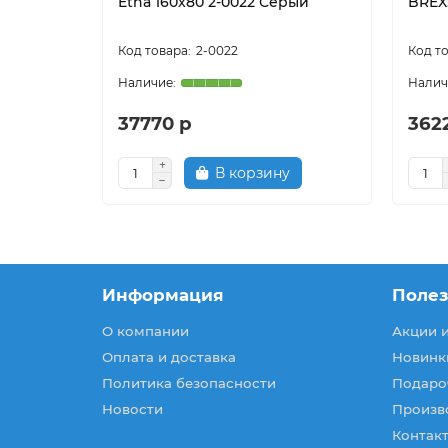
Etna 160x80 2-0022 Серый
BREX
2-0022
37770 р
362
В корзину
Информация
Поле
О компании
Акции 
Оплата и доставка
Новинк
Политика безопасности
Подаро
Новости
Произв
Контакт