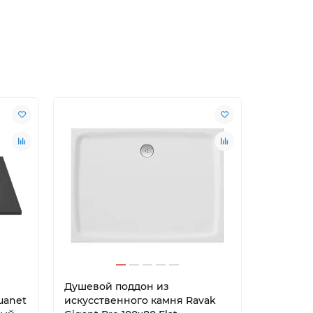
Душевой поддон из
Душевой
uanet
искусственного камня Ravak
искусст