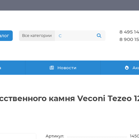
8 495 14
алог
Все категории
8 900 15
а
Новости
Ак
ственного камня Veconi Tezeo 1
Артикул:
145