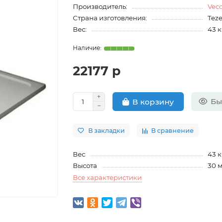
Производитель:
Vec
Страна изготовления:
Tez
Вес:
43 к
22177 р
Бы
В корзину
В закладки
В сравнение
Вес
43 к
Высота
30 
Все характеристики