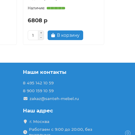
6808 р
6430 р
В корзину
Наши контакты
8 495 142 10 59
8 900 159 10 59
zakaz@santeh-mebel.ru
Наш адрес
г. Москва
Работаем с 9:00 до 20:00, без
0
выходных