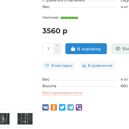
Страна изготовления:
Lag
Вес:
4 кг
3560 р
Бы
В корзину
В закладки
В сравнение
Вес
4 кг
Высота
660
Все характеристики