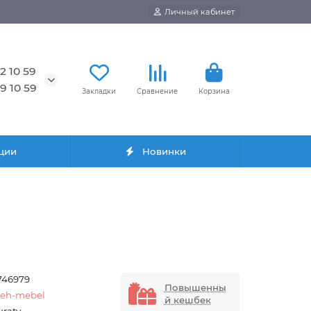
Личный кабинет
2 10 59
9 10 59
Закладки
Сравнение
Корзина
ции
Новинки
746979
Повышенны
teh-mebel
й кешбек