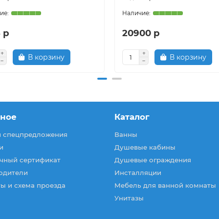
 р
20900 р
В корзину
В корзину
зное
Каталог
и спецпредложения
Ванны
и
Душевые кабины
чный сертификат
Душевые ограждения
одители
Инсталляции
ы и схема проезда
Мебель для ванной комнаты
Унитазы