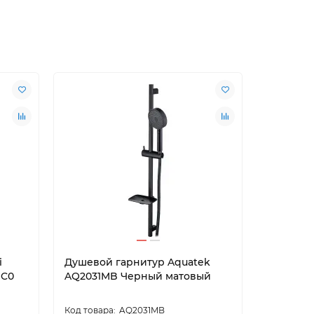
i
Душевой гарнитур Aquatek
Душевой
DC0
AQ2031MB Черный матовый
SK0001 
AQ2031MB