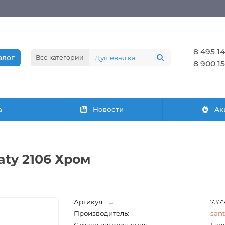
8 495 14
алог
Все категории
8 900 15
а
Новости
Ак
aty 2106 Хром
Артикул:
737
Производитель:
san