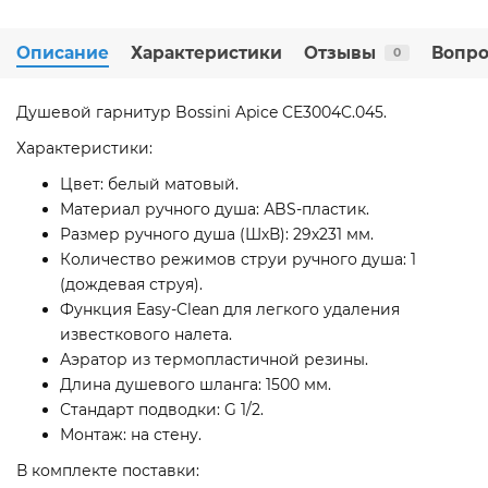
Описание
Характеристики
Отзывы
Вопро
0
Душевой гарнитур Bossini Apice CE3004C.045.
Характеристики:
Цвет: белый матовый.
Материал ручного душа: АBS-пластик.
Размер ручного душа (ШхВ): 29х231 мм.
Количество режимов струи ручного душа: 1
(дождевая струя).
Функция Easy-Clean для легкого удаления
известкового налета.
Аэратор из термопластичной резины.
Длина душевого шланга: 1500 мм.
Стандарт подводки: G 1/2.
Монтаж: на стену.
В комплекте поставки: