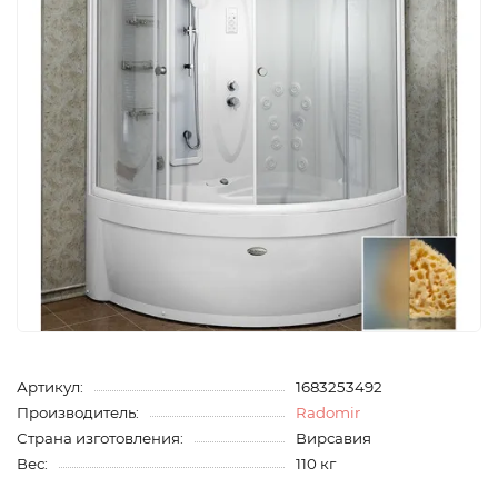
Артикул:
1683253492
Производитель:
Radomir
Страна изготовления:
Вирсавия
Вес:
110 кг