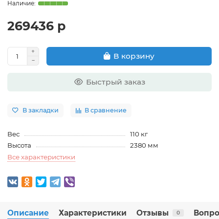
269436 р
В корзину
Быстрый заказ
В закладки
В сравнение
Вес
110 кг
Высота
2380 мм
Все характеристики
Описание
Характеристики
Отзывы
Вопро
0