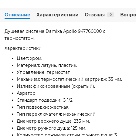
Описание
Характеристики
Отзывы
Вопро
0
Душевая система Damixa Apollo 947760000 с
термостатом.
Характеристики:
Цвет: хром.
Материал: латунь, пластик.
Управление: термостат.
Механизм: термостатический картридж 35 мм.
Излив: фиксированный (скрытый).
Аэратор.
Стандарт подводки: G 1/2.
Тип подводки: жесткая.
Тип переключателя: механический.
Диаметр верхнего душа: 235 мм.
Диаметр ручного душа: 125 мм.
Количество режимов струи ручного душа: 3