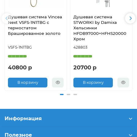
Душевая система Vincea
Душевая система
Next VSFS-1N1TBG с
STWORKI by Damixa
термостатом
Хельсинки
Брашированное золото
HFDB97000+HFHS20000
Хром
VSFS-1N1TBG
428803
40800 р
20700 р
В корзину
В корзину
Информация
Полезное