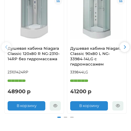
Душевая кабина Niagara
Душевая кабина Niagara
Classic 120x80 R NG-2310-
Classic 90х80 L NG-
14RP без гидромассажа
33984-14LG с
гидромассажем
23101424RP
339844LG
48900 р
41200 р
В корзину
В корзину