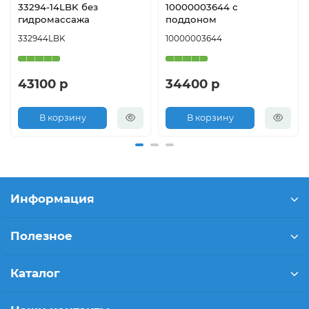
33294-14LBK без
10000003644 с
гидромассажа
поддоном
332944LBK
10000003644
43100 р
34400 р
В корзину
В корзину
Информация
Полезное
Каталог