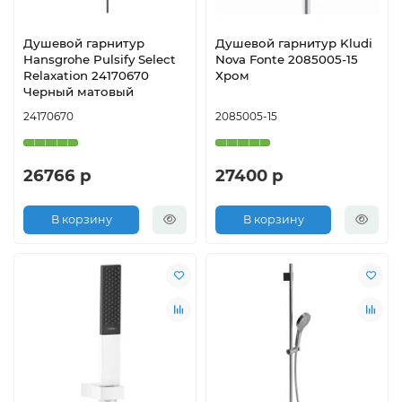
Душевой гарнитур
Душевой гарнитур Kludi
Hansgrohe Pulsify Select
Nova Fonte 2085005-15
Relaxation 24170670
Хром
Черный матовый
24170670
2085005-15
26766 р
27400 р
В корзину
В корзину