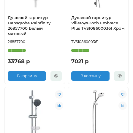
Душевой гарнитур
Душевой гарнитур
Hansgrohe Rainfinity
Villeroy&Boch Embrace
26857700 Белый
Plus TVS1086000361 Хром
матовый
26857700
TVS1086000361
33768 р
7021 р
В корзину
В корзину