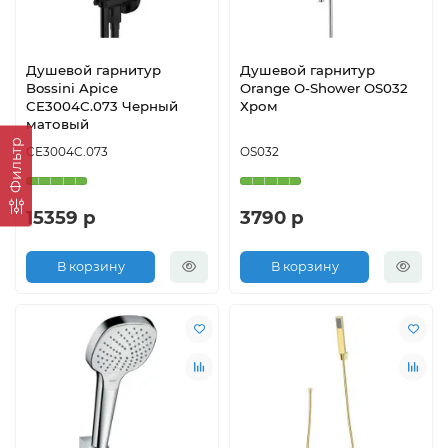
Душевой гарнитур
Душевой гарнитур
Bossini Apice
Orange O-Shower OS032
CE3004C.073 Черный
Хром
матовый
Фильтр
CE3004C.073
OS032
15359 р
3790 р
В корзину
В корзину