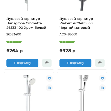
Душевой гарнитур
Душевой гарнитур
Hansgrohe Crometta
Webert AC0489560
26533400 Хром Белый
Черный матовый
26533400
AC0489560
6264 р
6928 р
В корзину
В корзину