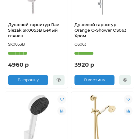
Душевой гарнитур Rav
Душевой гарнитур
Slezak SK0053B Белый
Orange O-Shower OS063
глянец
Хром
SK0053B
OS063
4960 р
3920 р
В корзину
В корзину