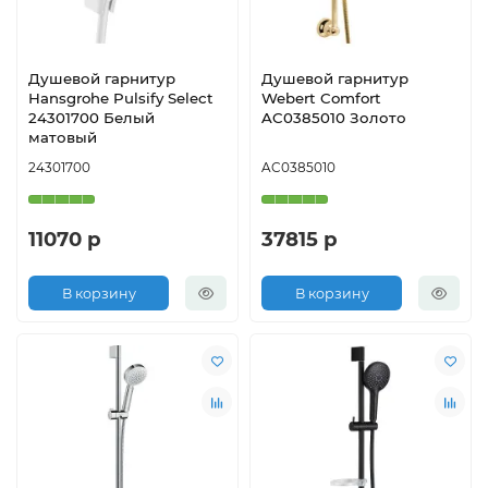
Душевой гарнитур
Душевой гарнитур
Hansgrohe Pulsify Select
Webert Comfort
24301700 Белый
AC0385010 Золото
матовый
24301700
AC0385010
11070 р
37815 р
В корзину
В корзину