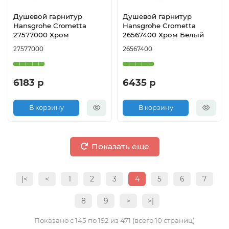
Душевой гарнитур
Душевой гарнитур
Hansgrohe Crometta
Hansgrohe Crometta
27577000 Хром
26567400 Хром Белый
27577000
26567400
6183 р
6435 р
В корзину
В корзину
Показать еще
|<
<
1
2
3
4
5
6
7
8
9
>
>|
Показано с 145 по 192 из 471 (всего 10 страниц)