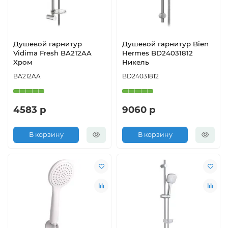
Душевой гарнитур
Душевой гарнитур Bien
Vidima Fresh BA212AA
Hermes BD24031812
Хром
Никель
BA212AA
BD24031812
4583 р
9060 р
В корзину
В корзину