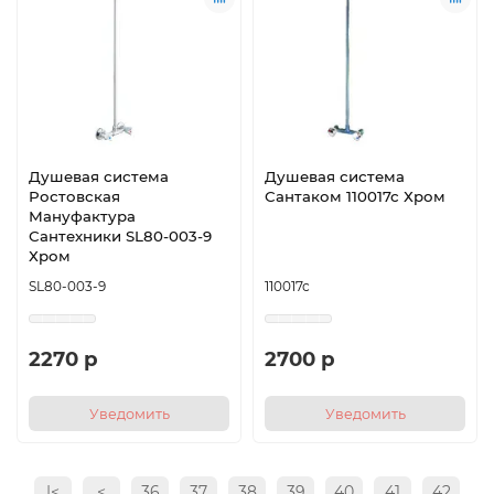
Душевая система
Душевая система
Ростовская
Сантаком 110017с Хром
Мануфактура
Сантехники SL80-003-9
Хром
SL80-003-9
110017с
2270 р
2700 р
Уведомить
Уведомить
|<
<
36
37
38
39
40
41
42