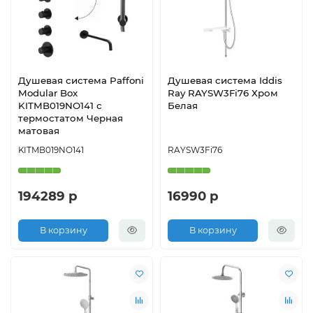
Душевая система Paffoni
Душевая система Iddis
Modular Box
Ray RAYSW3Fi76 Хром
KITMB019NO141 с
Белая
термостатом Черная
матовая
KITMB019NO141
RAYSW3Fi76
194289 р
16990 р
В корзину
В корзину