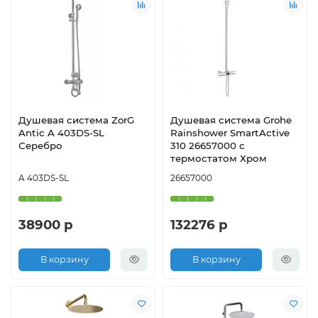
Душевая система ZorG
Душевая система Grohe
Antic A 403DS-SL
Rainshower SmartActive
Серебро
310 26657000 с
термостатом Хром
A 403DS-SL
26657000
38900 р
132276 р
В корзину
В корзину