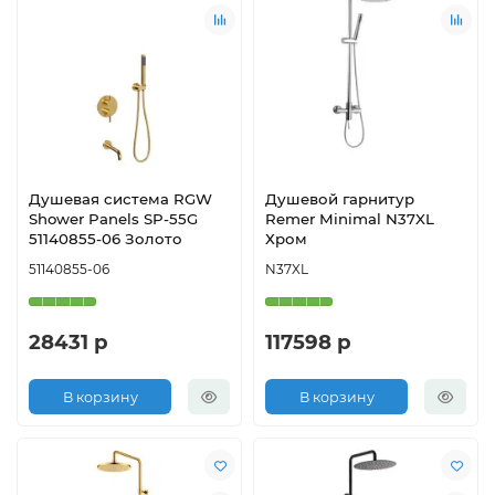
Душевая система RGW
Душевой гарнитур
Shower Panels SP-55G
Remer Minimal N37XL
51140855-06 Золото
Хром
51140855-06
N37XL
28431 р
117598 р
В корзину
В корзину